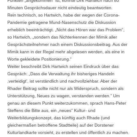
Punkten „angekommen“ ist, konnte Dirk Hartwich nach 80
Minuten Gesprächsdauer nicht eindeutig beantworten.
Rein technisch, so Hartwich, habe der wegen der Corona-
Pandemie getragene Mund-Nasenschutz die Diskussion
erheblich beeinträchtigt. „Nicht das Hören war das Problem“,
so Hartwich, „sondern das Nichterkennen der Mimik aller
Gesprächsteilnehmer nach einem Diskussionsbeitrag. Aus der
Mimik kann in der Regel mehr abgelesen werden, als eine in
Worte gekleidete Positionierung.“
Weiter beschreibt Dirk Hartwich seinen Eindruck über das
Gespräch: „Dass die Verwaltung ihr bisheriges Handeln
,verteidigt’, ist verständlich und nachvollziehbar. Aber der
Rhader Beitrag sollte nicht nur als Widerspruch, sondern als
Unterstützung, Neues zu wagen, verstanden werden.“ Um
genau an diesem Punkt weiterzukommen, sprach Hans-Peter
Steffens die Bitte aus, ein „neues“ Kultur- und
Weiterbildungskonzept, das künftig auch Rhade (und
gleichermaßen betroffene Stadtteile) auf der Dorstener
Kulturlandkarte vorsieht, zu erstellen und öffentlich zu machen.