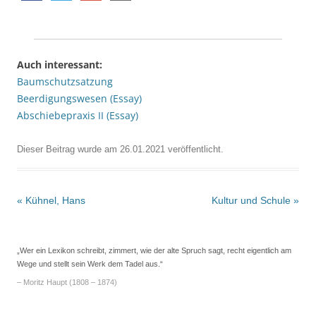
Auch interessant:
Baumschutzsatzung
Beerdigungswesen (Essay)
Abschiebepraxis II (Essay)
Dieser Beitrag wurde am
26.01.2021
veröffentlicht.
Beitrags-
«
Kühnel, Hans
Kultur und Schule
»
Navigation
„Wer ein Lexikon schreibt, zimmert, wie der alte Spruch sagt, recht eigentlich am
Wege und stellt sein Werk dem Tadel aus.“
– Moritz Haupt (1808 – 1874)