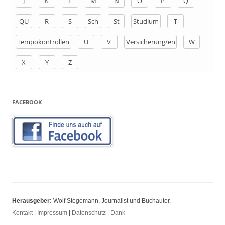
J
K
L
M
N
O
P
Q
:
QU
R
S
Sch
St
Studium
T
Tempokontrollen
U
V
Versicherung/en
W
X
Y
Z
FACEBOOK
Herausgeber:
Wolf Stegemann, Journalist und Buchautor.
Kontakt
|
Impressum
|
Datenschutz
|
Dank