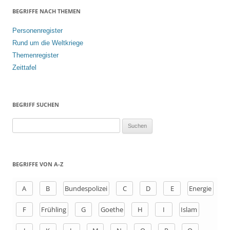
BEGRIFFE NACH THEMEN
Personenregister
Rund um die Weltkriege
Themenregister
Zeittafel
BEGRIFF SUCHEN
S
u
c
h
BEGRIFFE VON A-Z
e
n
A
B
Bundespolizei
C
D
E
Energie
a
F
Frühling
G
Goethe
H
I
Islam
c
h