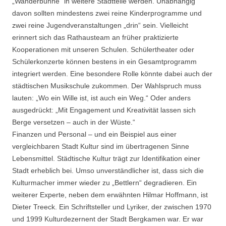
„Wanderbühne“ in weitere Stadtteile werden. Unabhängig
davon sollten mindestens zwei reine Kinderprogramme und
zwei reine Jugendveranstaltungen „drin“ sein. Vielleicht
erinnert sich das Rathausteam an früher praktizierte
Kooperationen mit unseren Schulen. Schülertheater oder
Schülerkonzerte können bestens in ein Gesamtprogramm
integriert werden. Eine besondere Rolle könnte dabei auch der
städtischen Musikschule zukommen. Der Wahlspruch muss
lauten: „Wo ein Wille ist, ist auch ein Weg.“ Oder anders
ausgedrückt: „Mit Engagement und Kreativität lassen sich
Berge versetzen – auch in der Wüste.“
Finanzen und Personal – und ein Beispiel aus einer
vergleichbaren Stadt Kultur sind im übertragenen Sinne
Lebensmittel. Städtische Kultur trägt zur Identifikation einer
Stadt erheblich bei. Umso unverständlicher ist, dass sich die
Kulturmacher immer wieder zu „Bettlern“ degradieren. Ein
weiterer Experte, neben dem erwähnten Hilmar Hoffmann, ist
Dieter Treeck. Ein Schriftsteller und Lyriker, der zwischen 1970
und 1999 Kulturdezernent der Stadt Bergkamen war. Er war