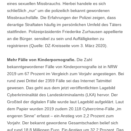
eines sexuellen Missbrauchs. Hierbei handele es sich
schließlich „nur“ um die polizeilich bekannt gewordenen
Missbrauchsfälle. Die Erfahrungen der Polizei zeigen, dass
derartige Straftaten häufig im persönlichen Umfeld des Täters
stattfinden. Polizeipräsidentin Friederike Zurhausen appellierte
an die Bürger. sensibel zu sein und Auffälligkeiten zu
registrieren (Quelle: DZ-Kreisseite vom 3. März 2020).
Mehr Fälle von Kinderpornografie.
Die Zahl
bekanntgewordener Fälle von Kinderpornografie ist in NRW
2019 um 67 Prozent im Vergleich zum Vorjahr angestiegen. Bei
rund zwei Drittel der 2359 Fälle sei das Internet Tatmittel
gewesen. Das geht aus dem jetzt veröffentlichten Lagebild
Cyberkriminalität des Landeskriminalamts (LKA) hervor. Der
Großteil der digitalen Fälle wurde laut Lagebild aufgeklärt. Laut
dem Papier wurden 2019 zudem 20.118 Cybercrime-Fälle „im
engeren Sinne“ erfasst – ein Anstieg von 2,2 Prozent zum
Vorjahr. Der bekannt gewordene Gesamtschaden belief sich
auf rund 18,8 Millionen Euro. Ein Anstieg um 32,2 Prozent. Das