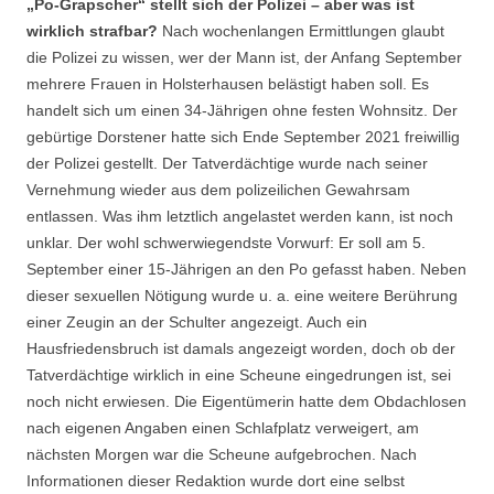
„Po-Grapscher“ stellt sich der Polizei – aber was ist
wirklich strafbar?
Nach wochenlangen Ermittlungen glaubt
die Polizei zu wissen, wer der Mann ist, der Anfang September
mehrere Frauen in Holsterhausen belästigt haben soll. Es
handelt sich um einen 34-Jährigen ohne festen Wohnsitz. Der
gebürtige Dorstener hatte sich Ende September 2021 freiwillig
der Polizei gestellt. Der Tatverdächtige wurde nach seiner
Vernehmung wieder aus dem polizeilichen Gewahrsam
entlassen. Was ihm letztlich angelastet werden kann, ist noch
unklar. Der wohl schwerwiegendste Vorwurf: Er soll am 5.
September einer 15-Jährigen an den Po gefasst haben. Neben
dieser sexuellen Nötigung wurde u. a. eine weitere Berührung
einer Zeugin an der Schulter angezeigt. Auch ein
Hausfriedensbruch ist damals angezeigt worden, doch ob der
Tatverdächtige wirklich in eine Scheune eingedrungen ist, sei
noch nicht erwiesen. Die Eigentümerin hatte dem Obdachlosen
nach eigenen Angaben einen Schlafplatz verweigert, am
nächsten Morgen war die Scheune aufgebrochen. Nach
Informationen dieser Redaktion wurde dort eine selbst