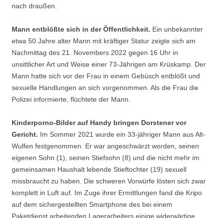
nach draußen.
Mann entblößte sich in der Öffentlichkeit.
Ein unbekannter
etwa 50 Jahre alter Mann mit kräftiger Statur zeigte sich am
Nachmittag des 21. Novembers 2022 gegen 16 Uhr in
unsittlicher Art und Weise einer 73-Jährigen am Krüskamp. Der
Mann hatte sich vor der Frau in einem Gebüsch entblößt und
sexuelle Handlungen an sich vorgenommen. Als die Frau die
Polizei informierte, flüchtete der Mann.
Kinderporno-Bilder auf Handy bringen Dorstener vor
Gericht.
Im Sommer 2021 wurde ein 33-jähriger Mann aus Alt-
Wulfen festgenommen. Er war angeschwärzt worden, seinen
eigenen Sohn (1), seinen Stiefsohn (8) und die nicht mehr im
gemeinsamen Haushalt lebende Stieftochter (19) sexuell
missbraucht zu haben. Die schweren Vorwürfe lösten sich zwar
komplett in Luft auf. Im Zuge ihrer Ermittlungen fand die Kripo
auf dem sichergestellten Smartphone des bei einem
Paketdienst arbeitenden Lagerarbeiters einige widerwärtige