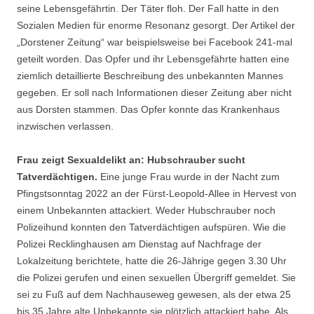
seine Lebensgefährtin. Der Täter floh. Der Fall hatte in den
Sozialen Medien für enorme Resonanz gesorgt. Der Artikel der
„Dorstener Zeitung“ war beispielsweise bei Facebook 241-mal
geteilt worden. Das Opfer und ihr Lebensgefährte hatten eine
ziemlich detaillierte Beschreibung des unbekannten Mannes
gegeben. Er soll nach Informationen dieser Zeitung aber nicht
aus Dorsten stammen. Das Opfer konnte das Krankenhaus
inzwischen verlassen.
Frau zeigt Sexualdelikt an: Hubschrauber sucht
Tatverdächtigen.
Eine junge Frau wurde in der Nacht zum
Pfingstsonntag 2022 an der Fürst-Leopold-Allee in Hervest von
einem Unbekannten attackiert. Weder Hubschrauber noch
Polizeihund konnten den Tatverdächtigen aufspüren. Wie die
Polizei Recklinghausen am Dienstag auf Nachfrage der
Lokalzeitung berichtete, hatte die 26-Jährige gegen 3.30 Uhr
die Polizei gerufen und einen sexuellen Übergriff gemeldet. Sie
sei zu Fuß auf dem Nachhauseweg gewesen, als der etwa 25
bis 35 Jahre alte Unbekannte sie plötzlich attackiert habe. Als