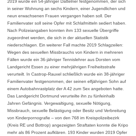
2019 wurde ein 54-jähriger Dattelner festgenommen, der sich
in seiner Wohnung an sechs Kindern, einer Jugendlichen und
neun erwachsenen Frauen vergangen haben soll. Der
Familienvater soll seine Opfer mit Schlafmitteln sediert haben.
Nach Polizeiangaben konnten ihm 133 sexuelle Übergriffe
zugeordnet werden, die sich in der aktuellen Statistik
niederschlagen. Ein weiterer Fall machte 2019 Schlagzeilen:
Wegen des sexuellen Missbrauchs von Kindern in mehreren
Fällen wurde ein 36-jähriger Tennislehrer aus Dorsten vom
Landgericht Essen zu einer mehrjährigen Freiheitsstrafe
verurteilt. In Castrop-Rauxel schließlich wurde ein 38-jähriger
Familienvater festgenommen, der seinen elfjährigen Sohn auf
einem Autobahnrastplatz der A 42 zum Sex angeboten hatte.
Das Landgericht Dortmund verurteilte ihn zu fünfeinhalb
Jahren Gefängnis. Vergewaltigung, sexuelle Nötigung,
Missbrauch, sexuelle Belästigung oder Besitz und Verbreitung
von Kinderpornografie – von den 768 im Kreispolizeibezirk
(Kreis RE und Bottrop) angezeigten Straftaten konnte die Kripo
mehr als 86 Prozent aufklären. 193 Kinder wurden 2019 Opfer