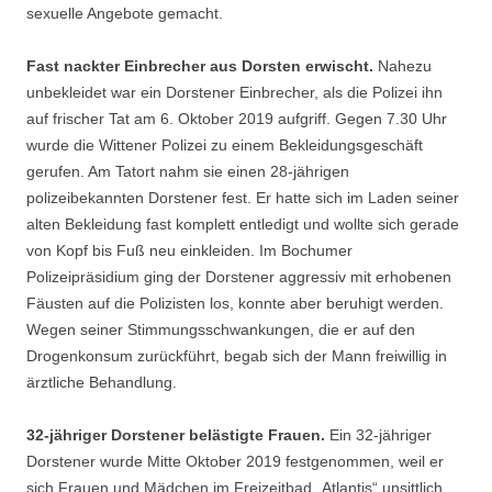
sexuelle Angebote gemacht.
Fast nackter Einbrecher aus Dorsten erwischt.
Nahezu
unbekleidet war ein Dorstener Einbrecher, als die Polizei ihn
auf frischer Tat am 6. Oktober 2019 aufgriff. Gegen 7.30 Uhr
wurde die Wittener Polizei zu einem Bekleidungsgeschäft
gerufen. Am Tatort nahm sie einen 28-jährigen
polizeibekannten Dorstener fest. Er hatte sich im Laden seiner
alten Bekleidung fast komplett entledigt und wollte sich gerade
von Kopf bis Fuß neu einkleiden. Im Bochumer
Polizeipräsidium ging der Dorstener aggressiv mit erhobenen
Fäusten auf die Polizisten los, konnte aber beruhigt werden.
Wegen seiner Stimmungsschwankungen, die er auf den
Drogenkonsum zurückführt, begab sich der Mann freiwillig in
ärztliche Behandlung.
32-jähriger Dorstener belästigte Frauen.
Ein 32-jähriger
Dorstener wurde Mitte Oktober 2019 festgenommen, weil er
sich Frauen und Mädchen im Freizeitbad „Atlantis“ unsittlich