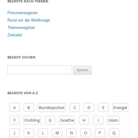
BEGRIFFE NACH THEMEN
Personenregister
Rund um die Weltkriege
Themenregister
Zeittafel
BEGRIFF SUCHEN
S
u
c
h
BEGRIFFE VON A-Z
e
n
A
B
Bundespolizei
C
D
E
Energie
a
F
Frühling
G
Goethe
H
I
Islam
c
h
J
K
L
M
N
O
P
Q
: