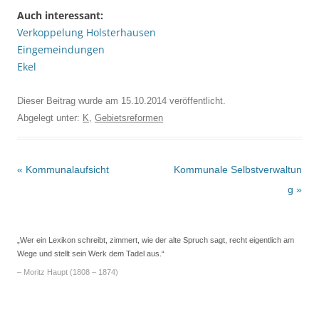
Auch interessant:
Verkoppelung Holsterhausen
Eingemeindungen
Ekel
Dieser Beitrag wurde am
15.10.2014
veröffentlicht.
Abgelegt unter:
K
,
Gebietsreformen
Beitrags-
«
Kommunalaufsicht
Kommunale Selbstverwaltun
Navigation
g
»
„Wer ein Lexikon schreibt, zimmert, wie der alte Spruch sagt, recht eigentlich am
Wege und stellt sein Werk dem Tadel aus.“
– Moritz Haupt (1808 – 1874)