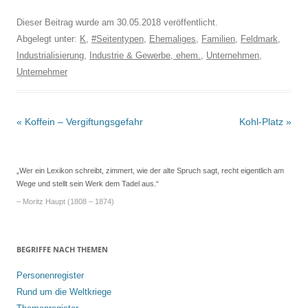
Dieser Beitrag wurde am
30.05.2018
veröffentlicht.
Abgelegt unter:
K
,
#Seitentypen
,
Ehemaliges
,
Familien
,
Feldmark
,
Industrialisierung
,
Industrie & Gewerbe, ehem.
,
Unternehmen
,
Unternehmer
Beitrags-
«
Koffein – Vergiftungsgefahr
Kohl-Platz
»
Navigation
„Wer ein Lexikon schreibt, zimmert, wie der alte Spruch sagt, recht eigentlich am
Wege und stellt sein Werk dem Tadel aus.“
– Moritz Haupt (1808 – 1874)
BEGRIFFE NACH THEMEN
Personenregister
Rund um die Weltkriege