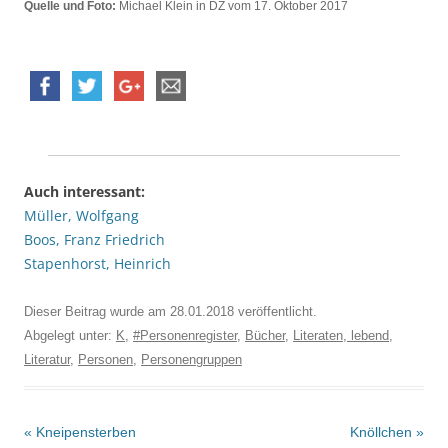
Quelle und Foto:
Michael Klein in DZ vom 17. Oktober 2017
Auch interessant:
Müller, Wolfgang
Boos, Franz Friedrich
Stapenhorst, Heinrich
Dieser Beitrag wurde am
28.01.2018
veröffentlicht.
Abgelegt unter:
K
,
#Personenregister
,
Bücher
,
Literaten, lebend
,
Literatur
,
Personen
,
Personengruppen
Beitrags-
«
Kneipensterben
Knöllchen
»