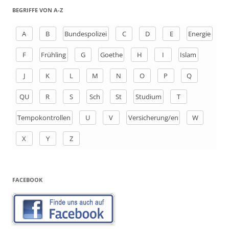
h
BEGRIFFE VON A-Z
e
n
A
B
Bundespolizei
C
D
E
Energie
a
F
Frühling
G
Goethe
H
I
Islam
c
h
J
K
L
M
N
O
P
Q
:
QU
R
S
Sch
St
Studium
T
Tempokontrollen
U
V
Versicherung/en
W
X
Y
Z
FACEBOOK