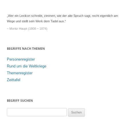
Navigation
„Wer ein Lexikon schreibt, zimmert, wie der alte Spruch sagt, recht eigentlich am
Wege und stellt sein Werk dem Tadel aus.“
– Moritz Haupt (1808 – 1874)
BEGRIFFE NACH THEMEN
Personenregister
Rund um die Weltkriege
Themenregister
Zeittafel
BEGRIFF SUCHEN
S
u
c