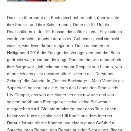
Dass sie überhaupt ein Buch geschrieben hatte, überraschte
ihre Familie und ihre Schulfreunde, Denn die St. Ursula-
Realschülerin in der 10. Klasse, die später einmal Psychologin
werden möchte, machte daraus ein Geheimnis, weil sie nicht
wusste, wie diese darauf reagierten. Doch nachdem an
Heiligabend 2016 die Zusage des Verlags kam und das Buch
gedruckt war, erkannte die junge Dorstenerin, wie unbegründet
ihre Sorge war. „Ich bekomme sogar Respekt von Leuten, von
denen ich das nicht erwartet hätte“, zitierte die „Dorstener
Zeitung“ die Autorin. In „Tochter Backstage – Mein Vater ist ein
Superstar“ beschreibt die Autorin das Leben des Promikinds
Lily Camper, das von der Mutter verlassen wurde und von
seinem berühmten Erzeuger als seine kleine Schwester
ausgegeben wird. Die Informationen über dass Tour-Leben
bekannter Künstler holte sich Lilli Knohl aus dem Internet.
Daraus formte sie mit Können und einem guten Gefühl für
Sprache ihren Roman. den Roman aus der Sicht eines Kindes,