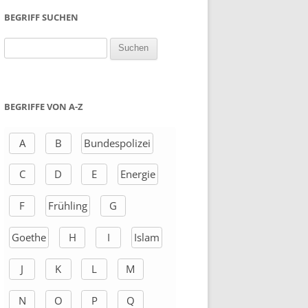
BEGRIFF SUCHEN
S
u
c
h
BEGRIFFE VON A-Z
e
n
A
B
Bundespolizei
a
C
D
E
Energie
c
h
F
Frühling
G
:
Goethe
H
I
Islam
J
K
L
M
N
O
P
Q