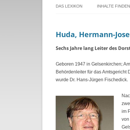
DAS LEXIKON
INHALTE FINDEN
ÜBER DORSTEN
BENUTZERHINW
Huda, Hermann-Jose
ÜBER DAS PROJEKT
PERSONENREG
RUND UM DIE 
Sechs Jahre lang Leiter des Dor
THEMENREGIS
Geboren 1947 in Gelsenkirchen; Amts
Behördenleiter für das Amtsgericht 
ZEITTAFEL
wurde Dr. Hans-Jürgen Fischedick.
Nac
zwei
im F
von
Gel