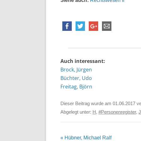
Siehe auch:
Rechtswesen II
Auch interessant:
Brock, Jürgen
Büchter, Udo
Freitag, Björn
Dieser Beitrag wurde am
01.06.2017
ve
Abgelegt unter:
H
,
#Personenregister
,
J
Beitrags-
«
Hübner, Michael Ralf