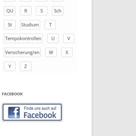
QU
R
S
Sch
St
Studium
T
Tempokontrollen
U
V
Versicherung/en
W
X
Y
Z
FACEBOOK