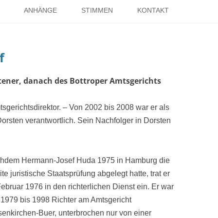
Springe
zum
ANHÄNGE
STIMMEN
KONTAKT
Inhalt
EISE
RÖMER IN HOLSTERHAUSEN
IMPRESSUM
f
ISTER
LITERATUR ÜBER DORSTEN
DATENSCHUTZ
WELTKRIEGE
LINKS
DANK
stener, danach des Bottroper Amtsgerichts
TER
gerichtsdirektor. – Von 2002 bis 2008 war er als
Dorsten verantwortlich. Sein Nachfolger in Dorsten
hdem Hermann-Josef Huda 1975 in Hamburg die
te juristische Staatsprüfung abgelegt hatte, trat er
ebruar 1976 in den richterlichen Dienst ein. Er war
 1979 bis 1998 Richter am Amtsgericht
senkirchen-Buer, unterbrochen nur von einer