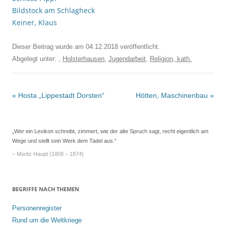
Bildstock am Schlagheck
Keiner, Klaus
Dieser Beitrag wurde am
04.12.2018
veröffentlicht.
Abgelegt unter: ,
Holsterhausen
,
Jugendarbeit
,
Religion, kath.
Beitrags-
«
Hosta „Lippestadt Dorsten“
Hötten, Maschinenbau
»
Navigation
„Wer ein Lexikon schreibt, zimmert, wie der alte Spruch sagt, recht eigentlich am
Wege und stellt sein Werk dem Tadel aus.“
– Moritz Haupt (1808 – 1874)
BEGRIFFE NACH THEMEN
Personenregister
Rund um die Weltkriege