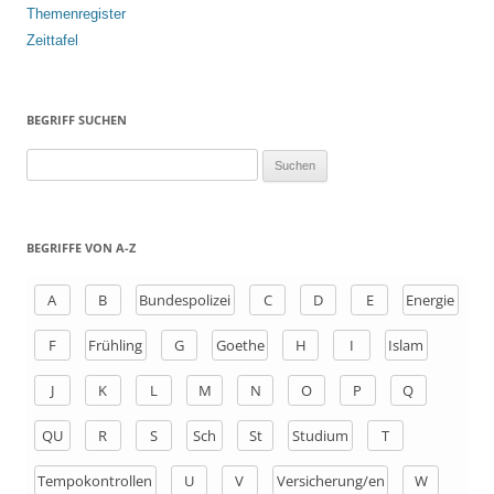
Themenregister
Zeittafel
BEGRIFF SUCHEN
S
u
c
h
BEGRIFFE VON A-Z
e
n
A
B
Bundespolizei
C
D
E
Energie
a
F
Frühling
G
Goethe
H
I
Islam
c
h
J
K
L
M
N
O
P
Q
:
QU
R
S
Sch
St
Studium
T
Tempokontrollen
U
V
Versicherung/en
W