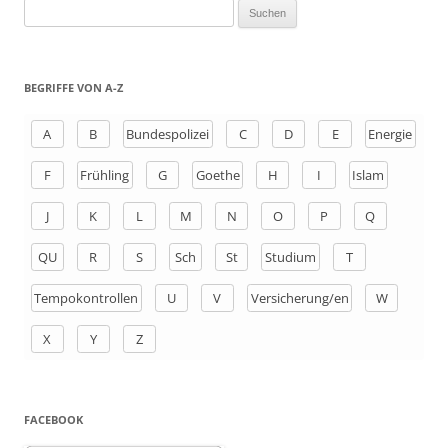
S
u
c
h
BEGRIFFE VON A-Z
e
n
A
B
Bundespolizei
C
D
E
Energie
a
F
Frühling
G
Goethe
H
I
Islam
c
h
J
K
L
M
N
O
P
Q
:
QU
R
S
Sch
St
Studium
T
Tempokontrollen
U
V
Versicherung/en
W
X
Y
Z
FACEBOOK