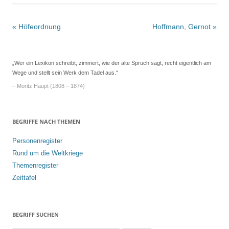
Beitrags-
«
Höfeordnung
Hoffmann, Gernot
»
Navigation
„Wer ein Lexikon schreibt, zimmert, wie der alte Spruch sagt, recht eigentlich am
Wege und stellt sein Werk dem Tadel aus.“
– Moritz Haupt (1808 – 1874)
BEGRIFFE NACH THEMEN
Personenregister
Rund um die Weltkriege
Themenregister
Zeittafel
BEGRIFF SUCHEN