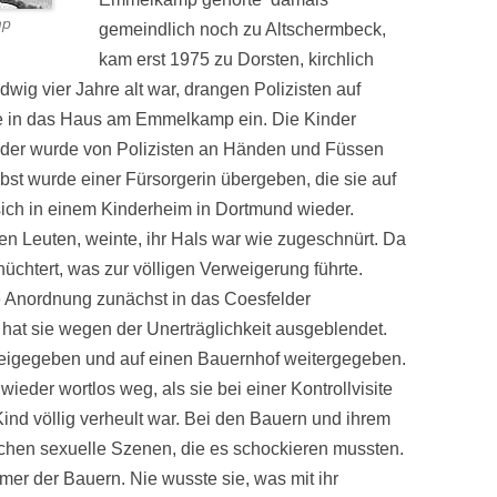
mp
gemeindlich noch zu Altschermbeck,
kam erst 1975 zu Dorsten, kirchlich
wig vier Jahre alt war, drangen Polizisten auf
e in das Haus am Emmelkamp ein. Die Kinder
Bruder wurde von Polizisten an Händen und Füssen
st wurde einer Fürsorgerin übergeben, die sie auf
ich in einem Kinderheim in Dortmund wieder.
en Leuten, weinte, ihr Hals war wie zugeschnürt. Da
chtert, was zur völligen Verweigerung führte.
e Anordnung zunächst in das Coesfelder
 hat sie wegen der Unerträglichkeit ausgeblendet.
eigegeben und auf einen Bauernhof weitergegeben.
ieder wortlos weg, als sie bei einer Kontrollvisite
Kind völlig verheult war. Bei den Bauern und ihrem
dchen sexuelle Szenen, die es schockieren mussten.
mmer der Bauern. Nie wusste sie, was mit ihr