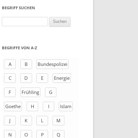
BEGRIFF SUCHEN
S
u
c
h
BEGRIFFE VON A-Z
e
n
A
B
Bundespolizei
a
C
D
E
Energie
c
h
F
Frühling
G
:
Goethe
H
I
Islam
J
K
L
M
N
O
P
Q