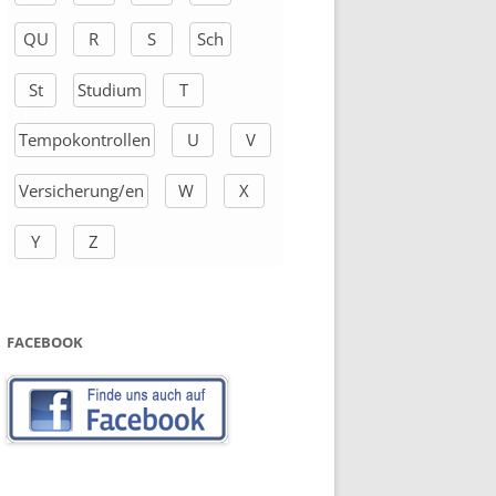
QU
R
S
Sch
St
Studium
T
Tempokontrollen
U
V
Versicherung/en
W
X
Y
Z
FACEBOOK