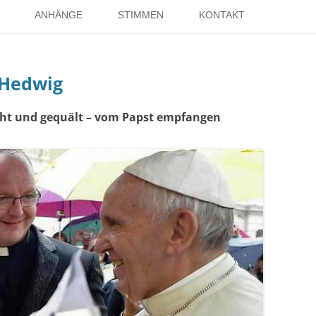
Springe
zum
ANHÄNGE
STIMMEN
KONTAKT
Inhalt
EISE
RÖMER IN HOLSTERHAUSEN
IMPRESSUM
 Hedwig
ISTER
LITERATUR ÜBER DORSTEN
DATENSCHUTZ
WELTKRIEGE
LINKS
DANK
ht und gequält – vom Papst empfangen
TER