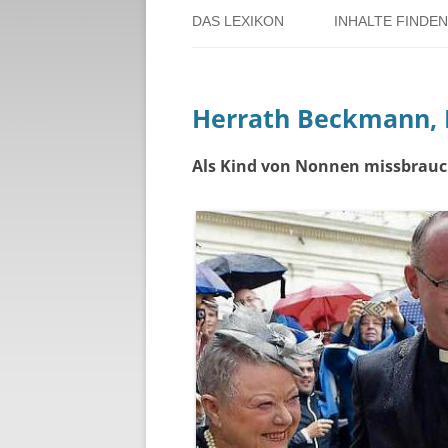
DAS LEXIKON
INHALTE FINDEN
ÜBER DORSTEN
BENUTZERHINW
Herrath Beckmann,
ÜBER DAS PROJEKT
PERSONENREG
RUND UM DIE 
Als Kind von Nonnen missbrauc
THEMENREGIS
ZEITTAFEL