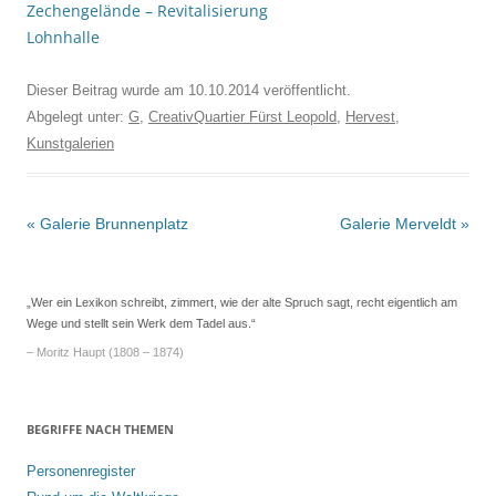
Zechengelände – Revitalisierung
Lohnhalle
Dieser Beitrag wurde am
10.10.2014
veröffentlicht.
Abgelegt unter:
G
,
CreativQuartier Fürst Leopold
,
Hervest
,
Kunstgalerien
Beitrags-
«
Galerie Brunnenplatz
Galerie Merveldt
»
Navigation
„Wer ein Lexikon schreibt, zimmert, wie der alte Spruch sagt, recht eigentlich am
Wege und stellt sein Werk dem Tadel aus.“
– Moritz Haupt (1808 – 1874)
BEGRIFFE NACH THEMEN
Personenregister