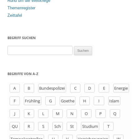
Rund um die Weltkriege
Themenregister
Zeittafel
BEGRIFF SUCHEN
S
u
c
h
BEGRIFFE VON A-Z
e
n
A
B
Bundespolizei
C
D
E
Energie
a
F
Frühling
G
Goethe
H
I
Islam
c
h
J
K
L
M
N
O
P
Q
:
QU
R
S
Sch
St
Studium
T