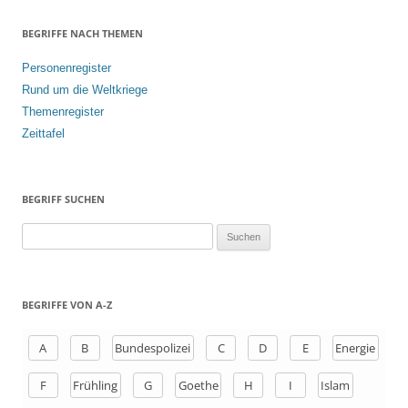
BEGRIFFE NACH THEMEN
Personenregister
Rund um die Weltkriege
Themenregister
Zeittafel
BEGRIFF SUCHEN
S
u
c
h
BEGRIFFE VON A-Z
e
n
A
B
Bundespolizei
C
D
E
Energie
a
F
Frühling
G
Goethe
H
I
Islam
c