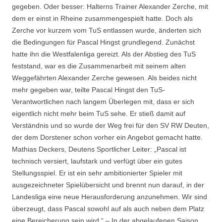
gegeben. Oder besser: Halterns Trainer Alexander Zerche, mit
dem er einst in Rheine zusammengespielt hatte. Doch als
Zerche vor kurzem vom TuS entlassen wurde, änderten sich
die Bedingungen für Pascal Hingst grundlegend. Zunächst
hatte ihn die Westfalenliga gereizt. Als der Abstieg des TuS
feststand, war es die Zusammenarbeit mit seinem alten
Weggefährten Alexander Zerche gewesen. Als beides nicht
mehr gegeben war, teilte Pascal Hingst den TuS-
Verantwortlichen nach langem Überlegen mit, dass er sich
eigentlich nicht mehr beim TuS sehe. Er stieß damit auf
Verständnis und so wurde der Weg frei für den SV RW Deuten,
der dem Dorstener schon vorher ein Angebot gemacht hatte.
Mathias Deckers, Deutens Sportlicher Leiter: „Pascal ist
technisch versiert, laufstark und verfügt über ein gutes
Stellungsspiel. Er ist ein sehr ambitionierter Spieler mit
ausgezeichneter Spielübersicht und brennt nun darauf, in der
Landesliga eine neue Herausforderung anzunehmen. Wir sind
überzeugt, dass Pascal sowohl auf als auch neben dem Platz
eine Bereicherung sein wird.“ – In der abgelaufenen Saison