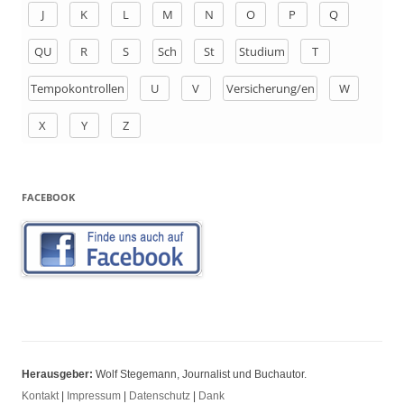
h
J
K
L
M
N
O
P
Q
:
QU
R
S
Sch
St
Studium
T
Tempokontrollen
U
V
Versicherung/en
W
X
Y
Z
FACEBOOK
Herausgeber:
Wolf Stegemann, Journalist und Buchautor.
Kontakt
|
Impressum
|
Datenschutz
|
Dank