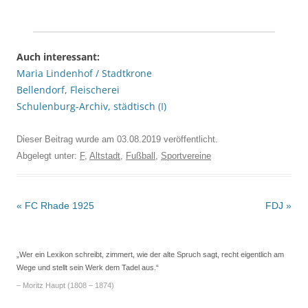
Auch interessant:
Maria Lindenhof / Stadtkrone
Bellendorf, Fleischerei
Schulenburg-Archiv, städtisch (I)
Dieser Beitrag wurde am
03.08.2019
veröffentlicht.
Abgelegt unter:
F
,
Altstadt
,
Fußball
,
Sportvereine
Beitrags-
«
FC Rhade 1925
FDJ
»
Navigation
„Wer ein Lexikon schreibt, zimmert, wie der alte Spruch sagt, recht eigentlich am
Wege und stellt sein Werk dem Tadel aus.“
– Moritz Haupt (1808 – 1874)