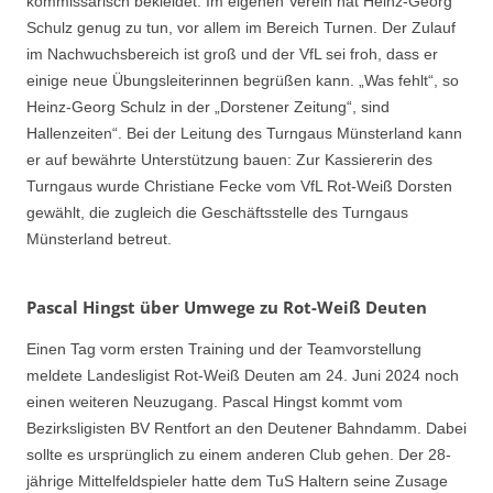
kommissarisch bekleidet. Im eigenen Verein hat Heinz-Georg
Schulz genug zu tun, vor allem im Bereich Turnen. Der Zulauf
im Nachwuchsbereich ist groß und der VfL sei froh, dass er
einige neue Übungsleiterinnen begrüßen kann. „Was fehlt“, so
Heinz-Georg Schulz in der „Dorstener Zeitung“, sind
Hallenzeiten“. Bei der Leitung des Turngaus Münsterland kann
er auf bewährte Unterstützung bauen: Zur Kassiererin des
Turngaus wurde Christiane Fecke vom VfL Rot-Weiß Dorsten
gewählt, die zugleich die Geschäftsstelle des Turngaus
Münsterland betreut.
Pascal Hingst über Umwege zu Rot-Weiß Deuten
Einen Tag vorm ersten Training und der Teamvorstellung
meldete Landesligist Rot-Weiß Deuten am 24. Juni 2024 noch
einen weiteren Neuzugang. Pascal Hingst kommt vom
Bezirksligisten BV Rentfort an den Deutener Bahndamm. Dabei
sollte es ursprünglich zu einem anderen Club gehen. Der 28-
jährige Mittelfeldspieler hatte dem TuS Haltern seine Zusage