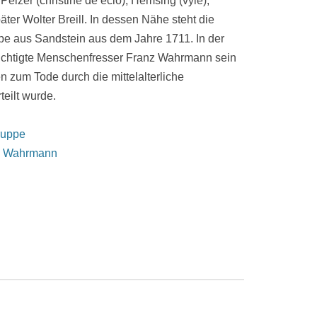
Pelzer (christine de eclo), Hemsing (vyle),
ter Wolter Breill. In dessen Nähe steht die
e aus Sandstein aus dem Jahre 1711. In der
üchtigte Menschenfresser Franz Wahrmann sein
n zum Tode durch die mittelalterliche
teilt wurde.
ruppe
z Wahrmann