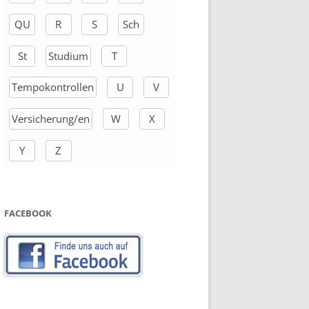
QU
R
S
Sch
St
Studium
T
Tempokontrollen
U
V
Versicherung/en
W
X
Y
Z
FACEBOOK