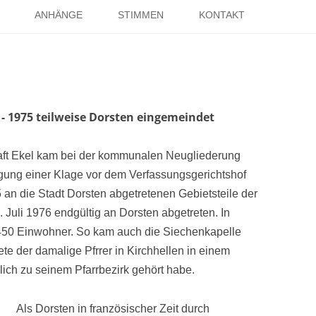
Springe
zum
ANHÄNGE
STIMMEN
KONTAKT
Inhalt
EISE
RÖMER IN HOLSTERHAUSEN
IMPRESSUM
ISTER
LITERATUR ÜBER DORSTEN
DATENSCHUTZ
WELTKRIEGE
LINKS
DANK
- 1975 teilweise Dorsten eingemeindet
TER
haft Ekel kam bei der kommunalen Neugliederung
ung einer Klage vor dem Verfassungsgerichtshof
n die Stadt Dorsten abgetretenen Gebietsteile der
 Juli 1976 endgültig an Dorsten abgetreten. In
450 Einwohner. So kam auch die Siechenkapelle
te der damalige Pfrrer in Kirchhellen in einem
glich zu seinem Pfarrbezirk gehört habe.
Als Dorsten in französischer Zeit durch