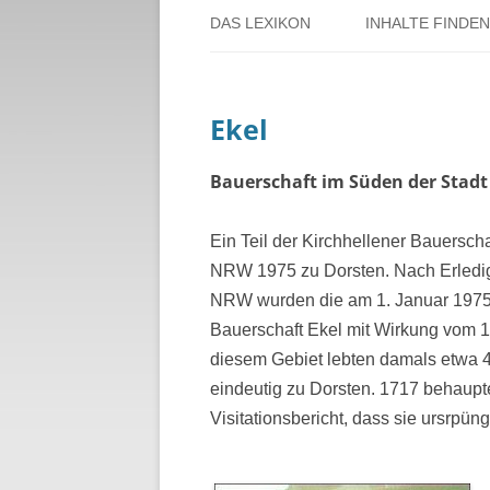
DAS LEXIKON
INHALTE FINDEN
ÜBER DORSTEN
BENUTZERHINW
Ekel
ÜBER DAS PROJEKT
PERSONENREG
RUND UM DIE 
Bauerschaft im Süden der Stadt 
THEMENREGIS
Ein Teil der Kirchhellener Bauersc
NRW 1975 zu Dorsten. Nach Erledig
ZEITTAFEL
NRW wurden die am 1. Januar 1975 a
Bauerschaft Ekel mit Wirkung vom 1.
diesem Gebiet lebten damals etwa 
eindeutig zu Dorsten. 1717 behaupte
Visitationsbericht, dass sie ursrpün