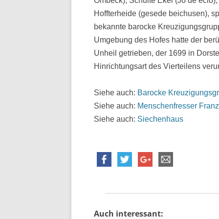
Ombeck), Schulte Ekel (Jo de eclo), 
Hoffterheide (gesede beichusen), spä
bekannte barocke Kreuzigungsgrupp
Umgebung des Hofes hatte der ber
Unheil getrieben, der 1699 in Dorste
Hinrichtungsart des Vierteilens verur
Siehe auch:
Barocke Kreuzigungsg
Siehe auch:
Menschenfresser Fran
Siehe auch:
Siechenhaus
Auch interessant: