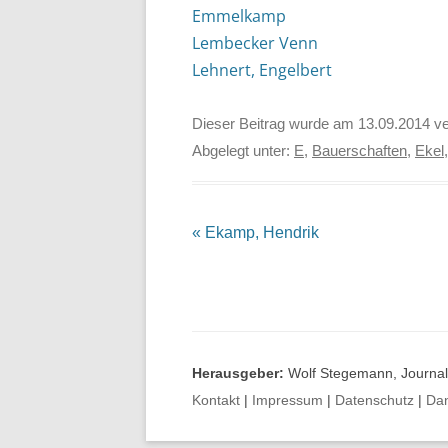
Emmelkamp
Lembecker Venn
Lehnert, Engelbert
Dieser Beitrag wurde am
13.09.2014
ve
Abgelegt unter:
E
,
Bauerschaften
,
Ekel
Beitrags-
«
Ekamp, Hendrik
Navigation
Herausgeber:
Wolf Stegemann, Journali
Kontakt
|
Impressum
|
Datenschutz
|
Da