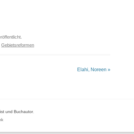
röffentlicht.
,
Gebietsreformen
Elahi, Noreen
»
st und Buchautor.
nk