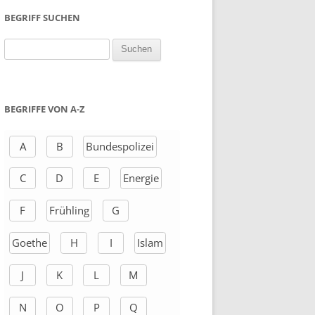
BEGRIFF SUCHEN
S
u
c
h
BEGRIFFE VON A-Z
e
n
A
B
Bundespolizei
a
C
D
E
Energie
c
h
F
Frühling
G
:
Goethe
H
I
Islam
J
K
L
M
N
O
P
Q