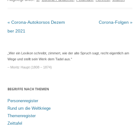
Beitrags-
«
Corona-Autokorsos Dezem
Corona-Folgen
»
Navigation
ber 2021
„Wer ein Lexikon schreibt, zimmert, wie der alte Spruch sagt, recht eigentlich am
Wege und stellt sein Werk dem Tadel aus.“
– Moritz Haupt (1808 – 1874)
BEGRIFFE NACH THEMEN
Personenregister
Rund um die Weltkriege
Themenregister
Zeittafel