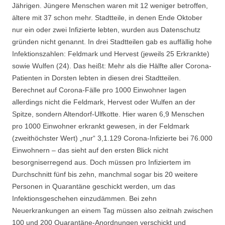
Jährigen. Jüngere Menschen waren mit 12 weniger betroffen,
ältere mit 37 schon mehr. Stadtteile, in denen Ende Oktober
nur ein oder zwei Infizierte lebten, wurden aus Datenschutz
gründen nicht genannt. In drei Stadtteilen gab es auffällig hohe
Infektionszahlen: Feldmark und Hervest (jeweils 25 Erkrankte)
sowie Wulfen (24). Das heißt: Mehr als die Hälfte aller Corona-
Patienten in Dorsten lebten in diesen drei Stadtteilen.
Berechnet auf Corona-Fälle pro 1000 Einwohner lagen
allerdings nicht die Feldmark, Hervest oder Wulfen an der
Spitze, sondern Altendorf-Ulfkotte. Hier waren 6,9 Menschen
pro 1000 Einwohner erkrankt gewesen, in der Feldmark
(zweithöchster Wert) „nur“ 3,1.129 Corona-Infizierte bei 76.000
Einwohnern – das sieht auf den ersten Blick nicht
besorgniserregend aus. Doch müssen pro Infiziertem im
Durchschnitt fünf bis zehn, manchmal sogar bis 20 weitere
Personen in Quarantäne geschickt werden, um das
Infektionsgeschehen einzudämmen. Bei zehn
Neuerkrankungen an einem Tag müssen also zeitnah zwischen
100 und 200 Quarantäne-Anordnungen verschickt und