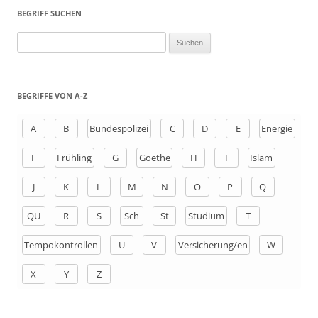
BEGRIFF SUCHEN
S
u
c
h
BEGRIFFE VON A-Z
e
n
A
B
Bundespolizei
C
D
E
Energie
a
F
Frühling
G
Goethe
H
I
Islam
c
h
J
K
L
M
N
O
P
Q
:
QU
R
S
Sch
St
Studium
T
Tempokontrollen
U
V
Versicherung/en
W
X
Y
Z