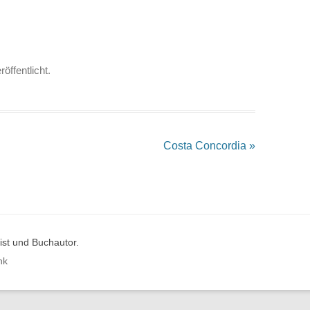
röffentlicht.
Costa Concordia
»
st und Buchautor.
nk