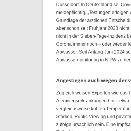
Düsseldorf. In Deutschland sei Cov
meldepflichtig. „Testungen erfolgen
Grundlage der ärztlichen Entscheidu
aber schon seit Frühjahr 2023 nicht 
nicht in der Sieben-Tage-Inzidenz ber
Corona immer noch – oder wieder lei
Abwasser. Seit Anfang Juni 2024 sei
Abwassermonitoring in NRW zu beob
Angestiegen auch wegen der v
Zugleich weisen Experten wie das R
Atemwegserkrankungen hin – etwa vo
vergleichsweise kühlen Temperature
Stadien, Public Viewing und priva
zufolge ursächlich sein. Eine Impfk