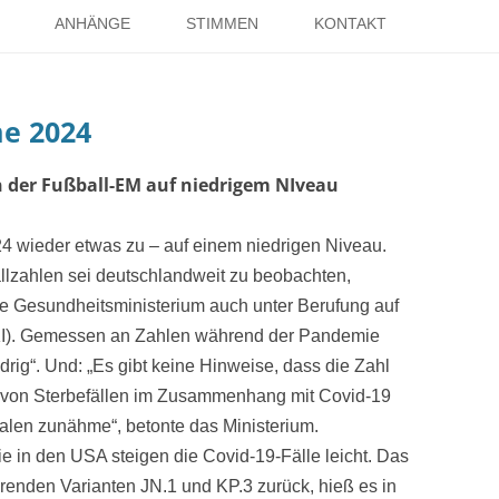
Springe
zum
ANHÄNGE
STIMMEN
KONTAKT
Inhalt
EISE
RÖMER IN HOLSTERHAUSEN
IMPRESSUM
me 2024
ISTER
LITERATUR ÜBER DORSTEN
DATENSCHUTZ
WELTKRIEGE
LINKS
DANK
n der Fußball-EM auf niedrigem NIveau
TER
4 wieder etwas zu – auf einem niedrigen Niveau.
allzahlen sei deutschlandweit zu beobachten,
he Gesundheitsministerium auch unter Berufung auf
RKI). Gemessen an Zahlen während der Pandemie
rig“. Und: „Es gibt keine Hinweise, dass die Zahl
 von Sterbefällen im Zusammenhang mit Covid-19
alen zunähme“, betonte das Ministerium.
 in den USA steigen die Covid-19-Fälle leicht. Das
ierenden Varianten JN.1 und KP.3 zurück, hieß es in