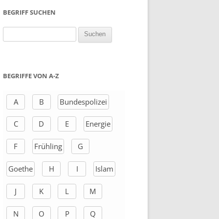
BEGRIFF SUCHEN
S
u
c
h
BEGRIFFE VON A-Z
e
n
A
B
Bundespolizei
a
C
D
E
Energie
c
h
F
Frühling
G
:
Goethe
H
I
Islam
J
K
L
M
N
O
P
Q