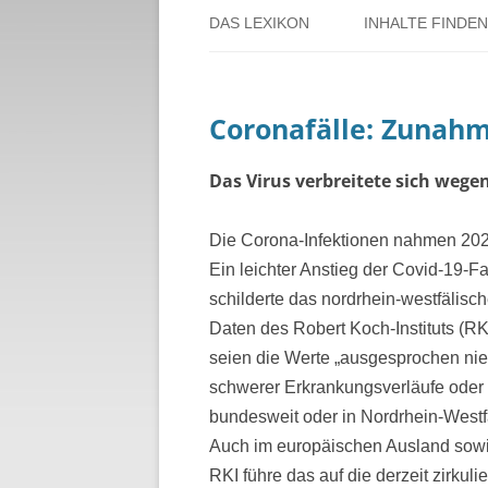
DAS LEXIKON
INHALTE FINDEN
ÜBER DORSTEN
BENUTZERHINW
Coronafälle: Zunah
ÜBER DAS PROJEKT
PERSONENREG
RUND UM DIE 
Das Virus verbreitete sich wege
THEMENREGIS
Die Corona-Infektionen nahmen 202
Ein leichter Anstieg der Covid-19-F
ZEITTAFEL
schilderte das nordrhein-westfälisc
Daten des Robert Koch-Instituts (
seien die Werte „ausgesprochen nied
schwerer Erkrankungsverläufe oder
bundesweit oder in Nordrhein-Westf
Auch im europäischen Ausland sowie
RKI führe das auf die derzeit zirkul