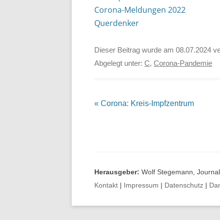
Corona-Meldungen 2022
Querdenker
Dieser Beitrag wurde am
08.07.2024
ve
Abgelegt unter:
C
,
Corona-Pandemie
Beitrags-
«
Corona: Kreis-Impfzentrum
Navigation
Herausgeber:
Wolf Stegemann, Journali
Kontakt
|
Impressum
|
Datenschutz
|
Da