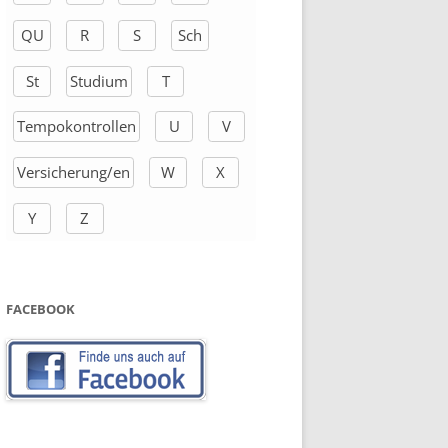
QU
R
S
Sch
St
Studium
T
Tempokontrollen
U
V
Versicherung/en
W
X
Y
Z
FACEBOOK