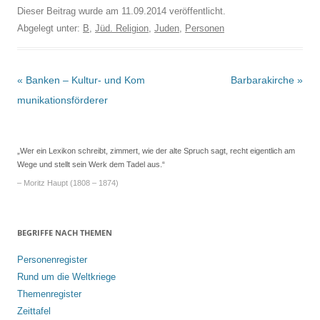
Dieser Beitrag wurde am
11.09.2014
veröffentlicht.
Abgelegt unter:
B
,
Jüd. Religion
,
Juden
,
Personen
Beitrags-
«
Banken – Kultur- und Kom
Barbarakirche
»
Navigation
munikationsförderer
„Wer ein Lexikon schreibt, zimmert, wie der alte Spruch sagt, recht eigentlich am
Wege und stellt sein Werk dem Tadel aus.“
– Moritz Haupt (1808 – 1874)
BEGRIFFE NACH THEMEN
Personenregister
Rund um die Weltkriege
Themenregister
Zeittafel