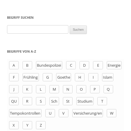
BEGRIFF SUCHEN
S
u
c
h
BEGRIFFE VON A-Z
e
n
A
B
Bundespolizei
C
D
E
Energie
a
F
Frühling
G
Goethe
H
I
Islam
c
h
J
K
L
M
N
O
P
Q
:
QU
R
S
Sch
St
Studium
T
Tempokontrollen
U
V
Versicherung/en
W
X
Y
Z