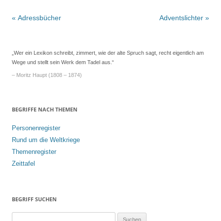
Beitrags-
«
Adressbücher
Adventslichter
»
Navigation
„Wer ein Lexikon schreibt, zimmert, wie der alte Spruch sagt, recht eigentlich am
Wege und stellt sein Werk dem Tadel aus.“
– Moritz Haupt (1808 – 1874)
BEGRIFFE NACH THEMEN
Personenregister
Rund um die Weltkriege
Themenregister
Zeittafel
BEGRIFF SUCHEN
S