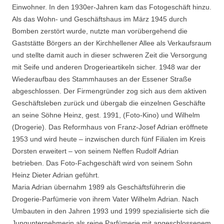
Einwohner. In den 1930er-Jahren kam das Fotogeschäft hinzu.
Als das Wohn- und Geschäftshaus im März 1945 durch
Bomben zerstört wurde, nutzte man vorübergehend die
Gaststätte Börgers an der Kirchhellener Allee als Verkaufsraum
und stellte damit auch in dieser schweren Zeit die Versorgung
mit Seife und anderen Drogerieartikeln sicher. 1948 war der
Wiederaufbau des Stammhauses an der Essener Straße
abgeschlossen. Der Firmengründer zog sich aus dem aktiven
Geschäftsleben zurück und übergab die einzelnen Geschäfte
an seine Söhne Heinz, gest. 1991, (Foto-Kino) und Wilhelm
(Drogerie). Das Reformhaus von Franz-Josef Adrian eröffnete
1953 und wird heute – inzwischen durch fünf Filialen im Kreis
Dorsten erweitert – von seinem Neffen Rudolf Adrian
betrieben. Das Foto-Fachgeschäft wird von seinem Sohn
Heinz Dieter Adrian geführt.
Maria Adrian übernahm 1989 als Geschäftsführerin die
Drogerie-Parfümerie von ihrem Vater Wilhelm Adrian. Nach
Umbauten in den Jahren 1993 und 1999 spezialisierte sich die
Jungunternehmerin als reine Parfümerie mit angeschlossenem