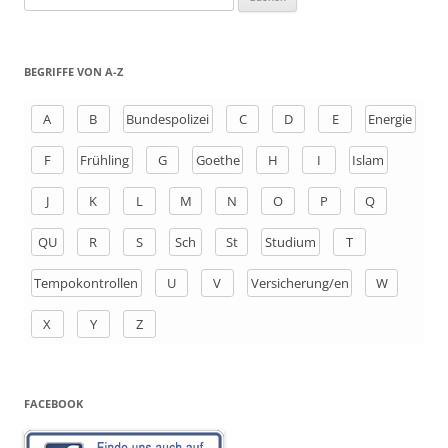
u
c
h
BEGRIFFE VON A-Z
e
n
A
B
Bundespolizei
C
D
E
Energie
a
F
Frühling
G
Goethe
H
I
Islam
c
h
J
K
L
M
N
O
P
Q
:
QU
R
S
Sch
St
Studium
T
Tempokontrollen
U
V
Versicherung/en
W
X
Y
Z
FACEBOOK