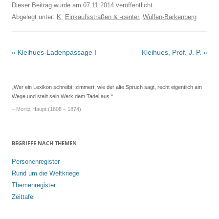
Dieser Beitrag wurde am
07.11.2014
veröffentlicht.
Abgelegt unter:
K
,
Einkaufsstraßen & -center
,
Wulfen-Barkenberg
Beitrags-
«
Kleihues-Ladenpassage I
Kleihues, Prof. J. P.
»
Navigation
„Wer ein Lexikon schreibt, zimmert, wie der alte Spruch sagt, recht eigentlich am
Wege und stellt sein Werk dem Tadel aus.“
– Moritz Haupt (1808 – 1874)
BEGRIFFE NACH THEMEN
Personenregister
Rund um die Weltkriege
Themenregister
Zeittafel