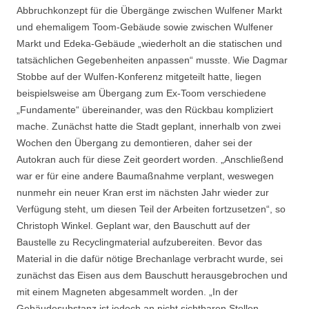
Abbruchkonzept für die Übergänge zwischen Wulfener Markt
und ehemaligem Toom-Gebäude sowie zwischen Wulfener
Markt und Edeka-Gebäude „wiederholt an die statischen und
tatsächlichen Gegebenheiten anpassen“ musste. Wie Dagmar
Stobbe auf der Wulfen-Konferenz mitgeteilt hatte, liegen
beispielsweise am Übergang zum Ex-Toom verschiedene
„Fundamente“ übereinander, was den Rückbau kompliziert
mache. Zunächst hatte die Stadt geplant, innerhalb von zwei
Wochen den Übergang zu demontieren, daher sei der
Autokran auch für diese Zeit geordert worden. „Anschließend
war er für eine andere Baumaßnahme verplant, weswegen
nunmehr ein neuer Kran erst im nächsten Jahr wieder zur
Verfügung steht, um diesen Teil der Arbeiten fortzusetzen“, so
Christoph Winkel. Geplant war, den Bauschutt auf der
Baustelle zu Recyclingmaterial aufzubereiten. Bevor das
Material in die dafür nötige Brechanlage verbracht wurde, sei
zunächst das Eisen aus dem Bauschutt herausgebrochen und
mit einem Magneten abgesammelt worden. „In der
Gebäudesubstanz ist jedoch an nicht sichtbaren Stellen