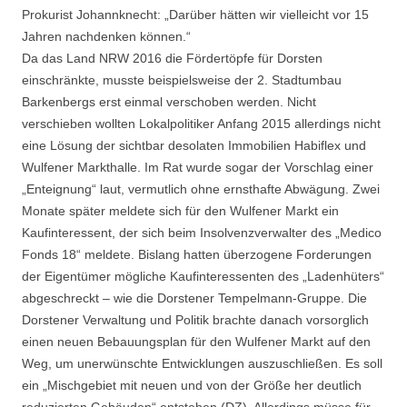
Prokurist Johannknecht: „Darüber hätten wir vielleicht vor 15
Jahren nachdenken können.“
Da das Land NRW 2016 die Fördertöpfe für Dorsten
einschränkte, musste beispielsweise der 2. Stadtumbau
Barkenbergs erst einmal verschoben werden. Nicht
verschieben wollten Lokalpolitiker Anfang 2015 allerdings nicht
eine Lösung der sichtbar desolaten Immobilien Habiflex und
Wulfener Markthalle. Im Rat wurde sogar der Vorschlag einer
„Enteignung“ laut, vermutlich ohne ernsthafte Abwägung. Zwei
Monate später meldete sich für den Wulfener Markt ein
Kaufinteressent, der sich beim Insolvenzverwalter des „Medico
Fonds 18“ meldete. Bislang hatten überzogene Forderungen
der Eigentümer mögliche Kaufinteressenten des „Ladenhüters“
abgeschreckt – wie die Dorstener Tempelmann-Gruppe. Die
Dorstener Verwaltung und Politik brachte danach vorsorglich
einen neuen Bebauungsplan für den Wulfener Markt auf den
Weg, um unerwünschte Entwicklungen auszuschließen. Es soll
ein „Mischgebiet mit neuen und von der Größe her deutlich
reduzierten Gebäuden“ entstehen (DZ). Allerdings müsse für