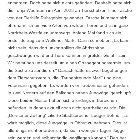
entsorgen. Doch hatte sich nichts geändert. Deshalb hatte sich
die Tonja Wedmann im April 2023 an Tierschützer Timo Tasche
von der Tierhilfe Ruhrgebiet gewendet. Tasche kümmert sich
ehrenamtlich um viele Arten von wilden Tieren und ist in ganz
Nordrhein-Westfalen unterwegs. Anfang Mai fand sich ein
erster Beitrag zum Wulfener Markt. Darin schrieb er: „Es kann
nicht sein, dass dort unkontrolliert die Abrissbirne
geschwungen wird und Tiere könnten in größter Gefahr sein.
Wir bemühen uns derzeit um einen Ortsbegehungstermin, um
die Sache zu sondieren.“ Danach hatte es zwei Begehungen
dem Tierschutzverein, die „Taubenfreunde Marl“ und eine
Veterinärin gegeben. Es wurden vier Taubennester gefunden.
In zwei Nestern auf den Balkonen haben Jungvögel geschlüpft.
Diese beiden Nester hätten sich allerdings in Bereichen
befunden, in denen aktuell noch nicht gearbeitet wurde. Die
„Dorstener Zeitung“ zitierte Stadtsprecher Ludger Böhne: „Es
wäre möglich, diese Jungvögel in Obhut zu nehmen. Dies ist
allerdings nicht erforderlich, da sie in wenigen Tagen flügge
sein werden und selbstständig wegfliegen können.“ Darüber