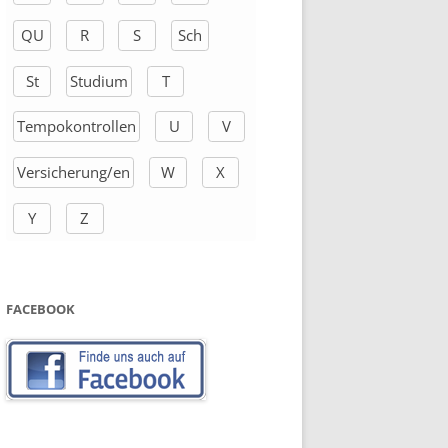
QU
R
S
Sch
St
Studium
T
Tempokontrollen
U
V
Versicherung/en
W
X
Y
Z
FACEBOOK