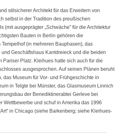
nd stilsicherer Architekt für das Erweitern von
 selbst in der Tradition des preußischen
ls (mit ausgeprägter „Schwäche” für die Architektur
chtigsten Bauten in Berlin gehören die
n Tem­pelhof (in mehreren Bauphasen), das
 und Ge­schäftshaus Kantdreieck und die beiden
riser Platz. Kleihues hatte sich auch für die
tschlosses ausgespro­chen. Auf seinen Plänen beruht
, das Museum für Vor- und Frühgeschichte in
eum in Telgte bei Münster, das Glasmuseum Linnich
erungsbau der Benediktiner­abtei Gerleve bei
er Wettbewerbe und schuf in Amerika das 1996
Art“ in Chicago (siehe Barkenberg; siehe Kleihues-