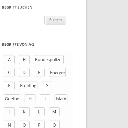
BEGRIFF SUCHEN
S
u
c
h
BEGRIFFE VON A-Z
e
n
A
B
Bundespolizei
a
C
D
E
Energie
c
h
F
Frühling
G
:
Goethe
H
I
Islam
J
K
L
M
N
O
P
Q