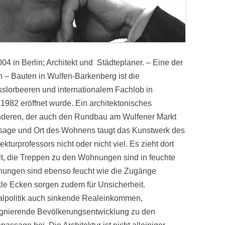
04 in Berlin; Archi­tekt und Städteplaner. – Eine der
n – Bauten in Wulfen-Barkenberg ist die
sslorbeeren und internationalem Fachlob in
 1982 eröffnet wurde. Ein architektonisches
anderen, der auch den Rundbau am Wulfener Markt
assage und Ort des Wohnens taugt das Kunstwerk des
kturprofessors nicht oder nicht viel. Es zieht dort
lt, die Treppen zu den Wohnungen sind in feuchte
ungen sind ebenso feucht wie die Zugänge
le Ecken sorgen zudem für Unsicherheit.
alpolitik auch sinkende Realeinkommen,
tagnierende Bevölkerungsentwicklung zu den