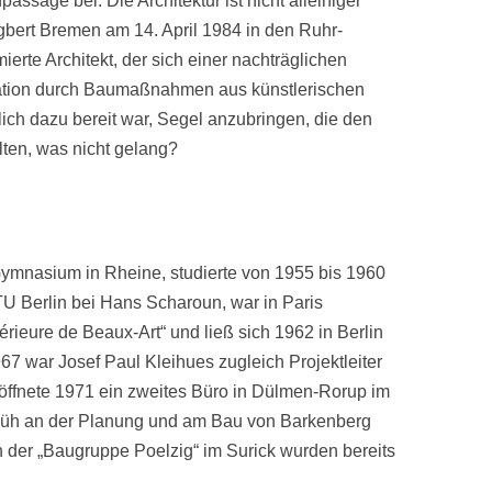
ssage bei. Die Architektur ist nicht alleiniger
bert Bremen am 14. April 1984 in den Ruhr-
erte Architekt, der sich einer nachträglichen
uation durch Baumaßnahmen aus künstlerischen
lich dazu bereit war, Segel anzubringen, die den
ten, was nicht gelang?
ymnasium in Rheine, studierte von 1955 bis 1960
 TU Berlin bei Hans Scharoun, war in Paris
érieure de Beaux-Art“ und ließ sich 1962 in Berlin
967 war Josef Paul Kleihues zugleich Projektleiter
röffnete 1971 ein zweites Büro in Dülmen-Rorup im
 früh an der Planung und am Bau von Barkenberg
n der „Baugruppe Poelzig“ im Surick wurden bereits