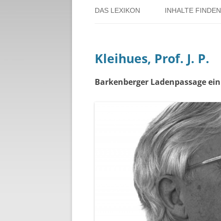
DAS LEXIKON
INHALTE FINDEN
ÜBER DORSTEN
BENUTZERHINW
Kleihues, Prof. J. P.
ÜBER DAS PROJEKT
PERSONENREG
RUND UM DIE 
Barkenberger Ladenpassage ein 
THEMENREGIS
ZEITTAFEL