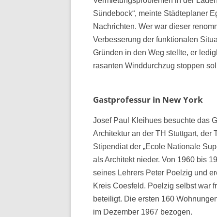
Vermietungsproblemen in der Ladenpa
Sündebock“, meinte Städteplaner Eg
Nachrichten. Wer war dieser renommi
Verbesserung der funktionalen Sit
Gründen in den Weg stellte, er ledig
rasanten Winddurchzug stoppen soll
Gastprofessur in New York
Josef Paul Kleihues besuchte das G
Architektur an der TH Stuttgart, der
Stipendiat der „Ecole Nationale Sup
als Architekt nieder. Von 1960 bis 1
seines Lehrers Peter Poelzig und e
Kreis Coesfeld. Poelzig selbst war
beteiligt. Die ersten 160 Wohnunge
im Dezember 1967 bezogen.