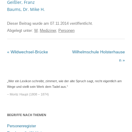
Geißler, Franz
Baums, Dr. Mike H.
Dieser Beitrag wurde am
07.11.2014
veröffentlicht.
Abgelegt unter:
W
,
Mediziner
,
Personen
Beitrags-
«
Wildwechsel-Brücke
Wilhelmschule Holsterhause
Navigation
n
»
„Wer ein Lexikon schreibt, zimmert, wie der alte Spruch sagt, recht eigentlich am
Wege und stellt sein Werk dem Tadel aus.“
– Moritz Haupt (1808 – 1874)
BEGRIFFE NACH THEMEN
Personenregister