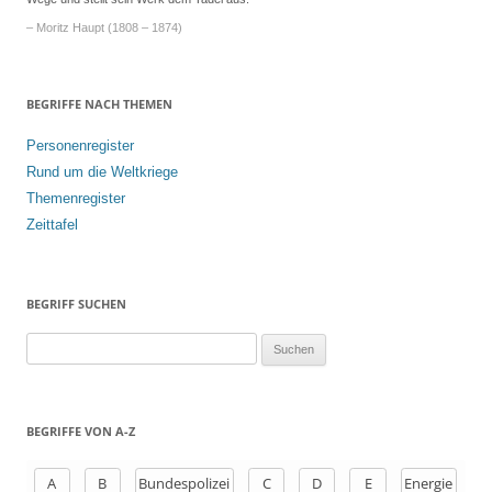
– Moritz Haupt (1808 – 1874)
BEGRIFFE NACH THEMEN
Personenregister
Rund um die Weltkriege
Themenregister
Zeittafel
BEGRIFF SUCHEN
S
u
c
h
BEGRIFFE VON A-Z
e
n
A
B
Bundespolizei
C
D
E
Energie