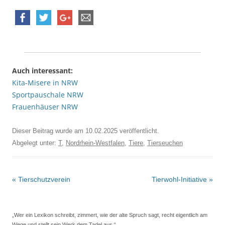
Auch interessant:
Kita-Misere in NRW
Sportpauschale NRW
Frauenhäuser NRW
Dieser Beitrag wurde am
10.02.2025
veröffentlicht.
Abgelegt unter:
T
,
Nordrhein-Westfalen
,
Tiere
,
Tierseuchen
Beitrags-
«
Tierschutzverein
Tierwohl-Initiative
»
Navigation
„Wer ein Lexikon schreibt, zimmert, wie der alte Spruch sagt, recht eigentlich am
Wege und stellt sein Werk dem Tadel aus.“