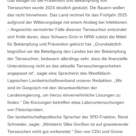
Das Budget für die Prävention und Bekämpfung von
Tierseuchen wurde 2024 deutlich gestutzt. Die Bauern wollen
das nicht hinnehmen. Das Land rechnet für das Frühjahr 2025
aufgrund der Witterungslage mit einem Anstieg bei Infektionen.
– Angesichts vermehrter Fälle diverser Tierseuchen entzündet
sich Kritik daran, dass Schwarz-Grün in NRW zuletzt die Mittel
für Bekämpfung und Prävention gekürzt hat. „Grundsätzlich
begrüßen wir die Beteiligung des Landes bei der Bekämpfung
der Tierseuchen, bedauern allerdings sehr, dass die finanzielle
Unterstützung nicht an das aktuelle Tierseuchengeschehen
angepasst ist“, sagte eine Sprecherin des Westfälisch-
Lippischen Landwirtschaftsverband unserer Redaktion. „Wir
sind im Gespräch mit den Verantwortlichen der
Landesregierung, um hierzu einvernehmliche Lösungen zu
finden.“ Die Kürzungen betreffen etwa Laboruntersuchungen
von Fleischproben.
Der landwirtschaftspolitische Sprecher der SPD-Fraktion, René
Schneider, sagte: „Ministerin Silke Gorißen ist auf grassierende
Tierseuchen nicht gut vorbereitet.“ Den von CDU und Grüne