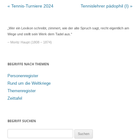
Beitrags-
«
Tennis-Turniere 2024
Tennislehrer pädophil (I)
»
Navigation
„Wer ein Lexikon schreibt, zimmert, wie der alte Spruch sagt, recht eigentlich am
Wege und stellt sein Werk dem Tadel aus.“
– Moritz Haupt (1808 – 1874)
BEGRIFFE NACH THEMEN
Personenregister
Rund um die Weltkriege
Themenregister
Zeittafel
BEGRIFF SUCHEN
S