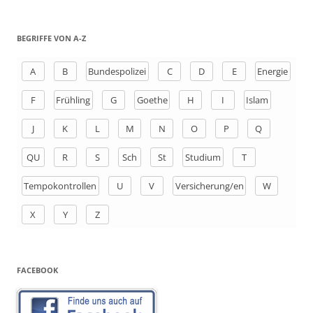
u
c
h
BEGRIFFE VON A-Z
e
n
A
B
Bundespolizei
C
D
E
Energie
a
F
Frühling
G
Goethe
H
I
Islam
c
h
J
K
L
M
N
O
P
Q
:
QU
R
S
Sch
St
Studium
T
Tempokontrollen
U
V
Versicherung/en
W
X
Y
Z
FACEBOOK