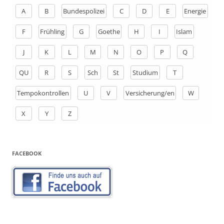
n
A
B
Bundespolizei
C
D
E
Energie
a
F
Frühling
G
Goethe
H
I
Islam
c
h
J
K
L
M
N
O
P
Q
:
QU
R
S
Sch
St
Studium
T
Tempokontrollen
U
V
Versicherung/en
W
X
Y
Z
FACEBOOK