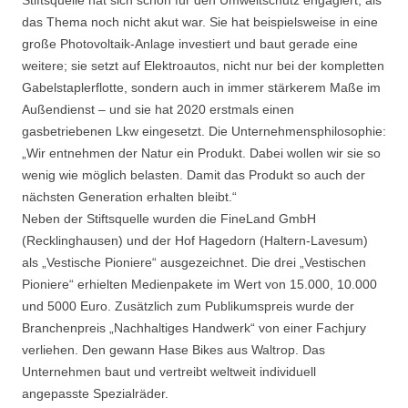
Stiftsquelle hat sich schon für den Umweltschutz engagiert, als
das Thema noch nicht akut war. Sie hat beispielsweise in eine
große Photovoltaik-Anlage investiert und baut gerade eine
weitere; sie setzt auf Elektroautos, nicht nur bei der kompletten
Gabelstaplerflotte, sondern auch in immer stärkerem Maße im
Außendienst – und sie hat 2020 erstmals einen
gasbetriebenen Lkw eingesetzt. Die Unternehmensphilosophie:
„Wir entnehmen der Natur ein Produkt. Dabei wollen wir sie so
wenig wie möglich belasten. Damit das Produkt so auch der
nächsten Generation erhalten bleibt.“
Neben der Stiftsquelle wurden die FineLand GmbH
(Recklinghausen) und der Hof Hagedorn (Haltern-Lavesum)
als „Vestische Pioniere“ ausgezeichnet. Die drei „Vestischen
Pioniere“ erhielten Medienpakete im Wert von 15.000, 10.000
und 5000 Euro. Zusätzlich zum Publikumspreis wurde der
Branchenpreis „Nachhaltiges Handwerk“ von einer Fachjury
verliehen. Den gewann Hase Bikes aus Waltrop. Das
Unternehmen baut und vertreibt weltweit individuell
angepasste Spezialräder.