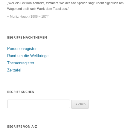
„Wer ein Lexikon schreibt, zimmert, wie der alte Spruch sagt, recht eigentlich am
Wege und stellt sein Werk dem Tadel aus.“
– Moritz Haupt (1808 – 1874)
BEGRIFFE NACH THEMEN
Personenregister
Rund um die Weltkriege
Themenregister
Zeittafel
BEGRIFF SUCHEN
S
u
c
h
BEGRIFFE VON A-Z
e