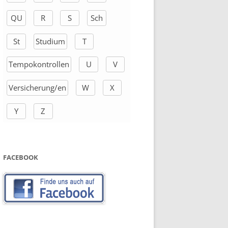
QU
R
S
Sch
St
Studium
T
Tempokontrollen
U
V
Versicherung/en
W
X
Y
Z
FACEBOOK