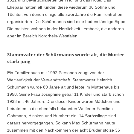
1912 und bewirtschafteten den Hof und das Hotel. Das
Ehepaar hatten elf Kinder, diese wiederum 36 Söhne und
Töchter, von denen einige alle zwei Jahre die Familientreffen
organisierten. Die Schürmanns sind eine bodenständige Sippe.
Die meisten wohnen in der Herrlichkeit Lembeck, die anderen
aber im Bereich Nordrhein-Westfalen.
Stammvater der Schürmanns wurde alt, die Mutter
starb jung
Ein Familienbuch mit 1992 Personen zeugt von der
Weitläufigkeit der Verwandtschaft. Stammvater Heinrich
Schürmann wurde 89 Jahre alt und lebte im Mutterhaus bis
1958. Seine Frau Josephine gebar 11 Kinder und starb schon
1938 mit 46 Jahren. Drei dieser Kinder waren Mädchen und
heirateten in die ebenfalls bekannten Wulfener Familien
Gohmann, Hinsken und Humbert ein. 14 Sprösslinge sind
daraus hervorgegangen. So kann Max Schürmann heute
zusammen mit den Nachkommen der acht Brüder stolze 36