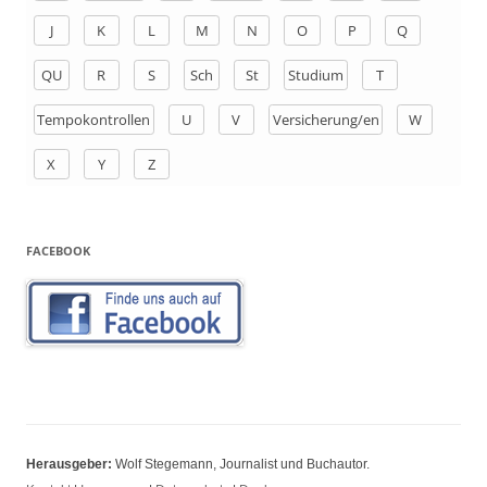
h
J
K
L
M
N
O
P
Q
:
QU
R
S
Sch
St
Studium
T
Tempokontrollen
U
V
Versicherung/en
W
X
Y
Z
FACEBOOK
Herausgeber:
Wolf Stegemann, Journalist und Buchautor.