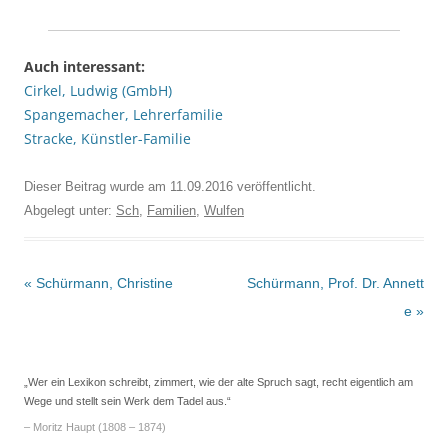
Auch interessant:
Cirkel, Ludwig (GmbH)
Spangemacher, Lehrerfamilie
Stracke, Künstler-Familie
Dieser Beitrag wurde am
11.09.2016
veröffentlicht.
Abgelegt unter:
Sch
,
Familien
,
Wulfen
Beitrags-
«
Schürmann, Christine
Schürmann, Prof. Dr. Annett
Navigation
e
»
„Wer ein Lexikon schreibt, zimmert, wie der alte Spruch sagt, recht eigentlich am
Wege und stellt sein Werk dem Tadel aus.“
– Moritz Haupt (1808 – 1874)