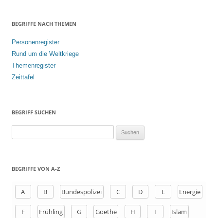
BEGRIFFE NACH THEMEN
Personenregister
Rund um die Weltkriege
Themenregister
Zeittafel
BEGRIFF SUCHEN
S
u
c
h
BEGRIFFE VON A-Z
e
n
A
B
Bundespolizei
C
D
E
Energie
a
F
Frühling
G
Goethe
H
I
Islam
c