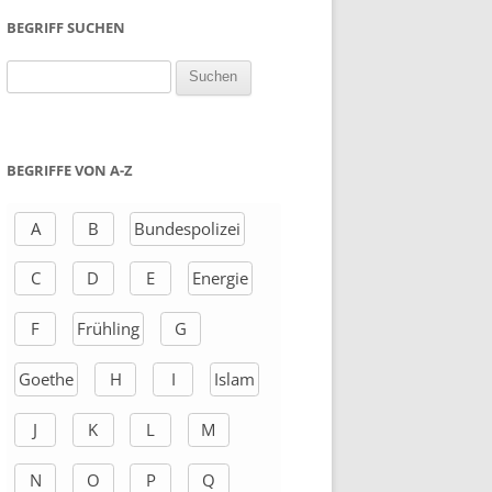
BEGRIFF SUCHEN
S
u
c
h
BEGRIFFE VON A-Z
e
n
A
B
Bundespolizei
a
C
D
E
Energie
c
h
F
Frühling
G
:
Goethe
H
I
Islam
J
K
L
M
N
O
P
Q