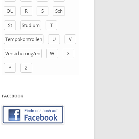
QU
R
S
Sch
St
Studium
T
Tempokontrollen
U
V
Versicherung/en
W
X
Y
Z
FACEBOOK