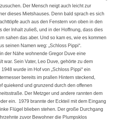
zusuchen. Der Mensch neigt auch leicht zur
ner dieses Mietshauses. Denn bald sprach es sich
achttöpfe auch aus den Fenstern von oben in den
 der Inhalt zuließ, und in der Hoffnung, dass dies
arn sahen das aber. Und so kam es, wie es kommen
us seinen Namen weg: „Schloss Pippi“.
 in der Nähe wohnende Gregor Duve eine
alt war. Sein Vater, Leo Duve, gehörte zu dem
 1948 wurde im Hof von „Schloss Pippi“ ein
ermesser bereits im prallen Hintern steckend,
ef quiekend und grunzend durch den offenen
heitsstraße. Der Metzger und andere rannten dem
eder ein. 1979 brannte der Eckteil mit dem Eingang
linke Flügel blieben stehen. Der große Durchgang
Jahrzehnte zuvor Bewohner die Plumpsklos