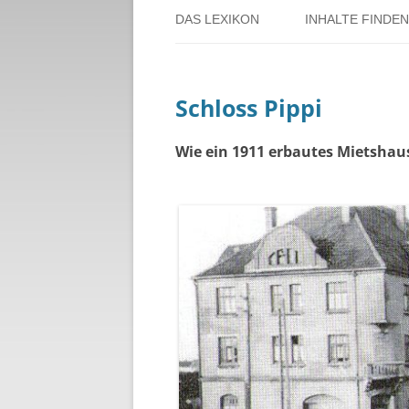
DAS LEXIKON
INHALTE FINDEN
ÜBER DORSTEN
BENUTZERHINW
Schloss Pippi
ÜBER DAS PROJEKT
PERSONENREG
RUND UM DIE 
Wie ein 1911 erbautes Mietsha
THEMENREGIS
ZEITTAFEL