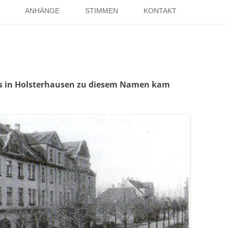
Springe
zum
ANHÄNGE
STIMMEN
KONTAKT
Inhalt
EISE
RÖMER IN HOLSTERHAUSEN
IMPRESSUM
ISTER
LITERATUR ÜBER DORSTEN
DATENSCHUTZ
WELTKRIEGE
LINKS
DANK
us in Holsterhausen zu diesem Namen kam
TER