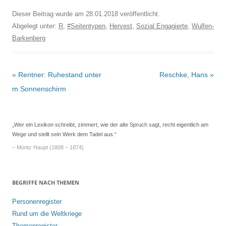
Dieser Beitrag wurde am
28.01.2018
veröffentlicht.
Abgelegt unter:
R
,
#Seitentypen
,
Hervest
,
Sozial Engagierte
,
Wulfen-
Barkenberg
Beitrags-
«
Rentner: Ruhestand unter
Reschke, Hans
»
Navigation
m Sonnenschirm
„Wer ein Lexikon schreibt, zimmert, wie der alte Spruch sagt, recht eigentlich am
Wege und stellt sein Werk dem Tadel aus.“
– Moritz Haupt (1808 – 1874)
BEGRIFFE NACH THEMEN
Personenregister
Rund um die Weltkriege
Themenregister