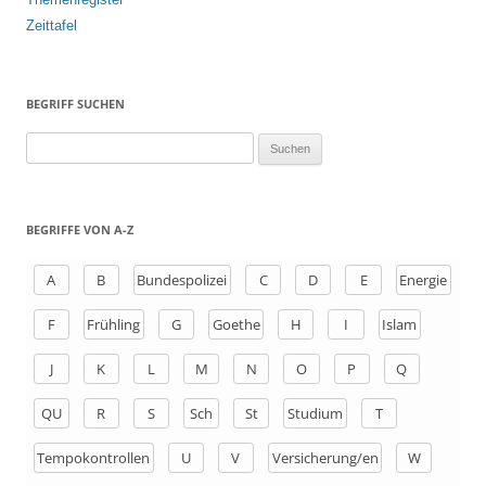
Zeittafel
BEGRIFF SUCHEN
S
u
c
h
BEGRIFFE VON A-Z
e
n
A
B
Bundespolizei
C
D
E
Energie
a
F
Frühling
G
Goethe
H
I
Islam
c
h
J
K
L
M
N
O
P
Q
:
QU
R
S
Sch
St
Studium
T
Tempokontrollen
U
V
Versicherung/en
W