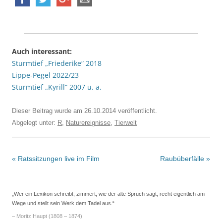
Auch interessant:
Sturmtief „Friederike“ 2018
Lippe-Pegel 2022/23
Sturmtief „Kyrill“ 2007 u. a.
Dieser Beitrag wurde am
26.10.2014
veröffentlicht.
Abgelegt unter:
R
,
Naturereignisse
,
Tierwelt
Beitrags-
«
Ratssitzungen live im Film
Raubüberfälle
»
Navigation
„Wer ein Lexikon schreibt, zimmert, wie der alte Spruch sagt, recht eigentlich am
Wege und stellt sein Werk dem Tadel aus.“
– Moritz Haupt (1808 – 1874)