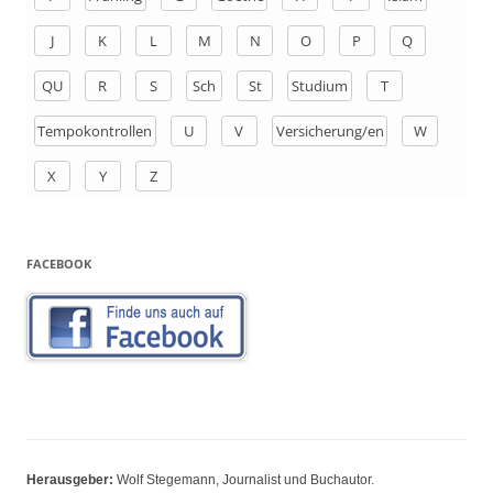
h
J
K
L
M
N
O
P
Q
:
QU
R
S
Sch
St
Studium
T
Tempokontrollen
U
V
Versicherung/en
W
X
Y
Z
FACEBOOK
Herausgeber:
Wolf Stegemann, Journalist und Buchautor.