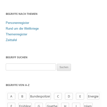
BEGRIFFE NACH THEMEN
Personenregister
Rund um die Weltkriege
Themenregister
Zeittafel
BEGRIFF SUCHEN
S
u
c
h
BEGRIFFE VON A-Z
e
n
A
B
Bundespolizei
C
D
E
Energie
a
F
Frühling
G
Goethe
H
I
Islam
c