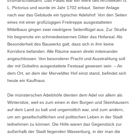
Erbmarschallsamt. Das Palais war ein Werk des Architekten G.
L. Pictorius und wurde im Jahr 1702 erbaut. Seiner Anlage
nach war das Gebäude ein typischer Adelshof: Von den Seiten
eines mit einer großzügigen Freitreppe ausgestatteten
Mittelbaus gingen zwei niedrigere Seitenflügel aus. Zur Straße
hin begrenzte ein schmiedeeisernes Gitter das Hofareal. Als
Besonderheit des Bauwerks galt, dass sich in ihm keine
Korridore befanden. Alle Räume waren direkt miteinander
angeschlossen. Von besonderer Pracht und Ausstrahlung soll
der mit Gobelins ausgestattete Festsaal gewesen sein. – An
dem Ort, an dem der Merveldter Hof einst stand, befindet sich
heute ein Kaufhaus.
Die münsterschen Adelshöfe dienten dem Adel vor allem als
Wintersitze, weil es zum einen in den Burgen und Steinhäusern
auf dem Land zu kalt und ungemütlich war, und zum andern,
um am gesellschaftlichen und politischen Leben in der Stadt
teilnehmen zu können. Die Höfe waren das Gegenstück zur
außerhalb der Stadt liegenden Wasserburg, in der man die