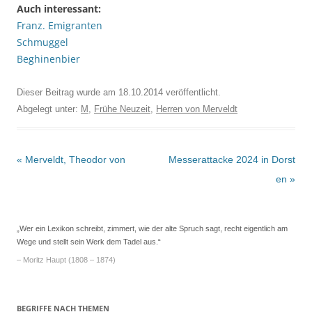
Auch interessant:
Franz. Emigranten
Schmuggel
Beghinenbier
Dieser Beitrag wurde am
18.10.2014
veröffentlicht.
Abgelegt unter:
M
,
Frühe Neuzeit
,
Herren von Merveldt
Beitrags-
«
Merveldt, Theodor von
Messerattacke 2024 in Dorst
Navigation
en
»
„Wer ein Lexikon schreibt, zimmert, wie der alte Spruch sagt, recht eigentlich am
Wege und stellt sein Werk dem Tadel aus.“
– Moritz Haupt (1808 – 1874)
BEGRIFFE NACH THEMEN