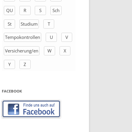
QU
R
S
Sch
St
Studium
T
Tempokontrollen
U
V
Versicherung/en
W
X
Y
Z
FACEBOOK