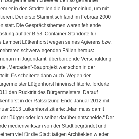
 Bürgermeister richtete er den so genannten
em er in den Stadtteilen die Bürger einlud, um mit
tieren. Der erste Stammtisch fand im Februar 2000
ten statt. Die Gesprächsthemen waren fehlende
astung auf der B 58, Container-Standorte für
erte Lambert Lütkenhorst wegen seines Agierens bzw.
ch mehreren schwerwiegenden Fällen heraus:
ndrian im Jugendamt, überbordende Verschuldung
rte „Mercaden“-Bauprojekt war schon in der
eilt. Es scheiterte dann auch. Wegen der
ürgermeister Lütgenhorst hineinschlitterte, forderte
11 den Rücktritt des Bürgermeisters. Darauf
tkenhorst in der Ratssitzung Ende Januar 2012 mit
uar 2013 Lütkenhorst zitierte: „Man muss damit
 der Bürger oder ich selber darüber entscheide.“ Der
rde medienwirksam von der Stadt begründet und
inem viel für die Stadt tätigen Architekten wieder