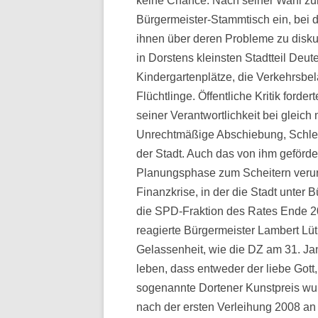
keine Chance. Nach seiner Wahl zum
Bürgermeister-Stammtisch ein, bei d
ihnen über deren Probleme zu disku
in Dorstens kleinsten Stadtteil Deu
Kindergartenplätze, die Verkehrsbel
Flüchtlinge. Öffentliche Kritik ford
seiner Verantwortlichkeit bei glei
Unrechtmäßige Abschiebung, Schle
der Stadt. Auch das von ihm geförde
Planungsphase zum Scheitern verurt
Finanzkrise, in der die Stadt unter B
die SPD-Fraktion des Rates Ende 20
reagierte Bürgermeister Lambert Lü
Gelassenheit, wie die DZ am 31. Jan
leben, dass entweder der liebe Gott,
sogenannte Dortener Kunstpreis wu
nach der ersten Verleihung 2008 an e