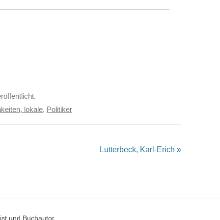
röffentlicht.
keiten, lokale
,
Politiker
Lutterbeck, Karl-Erich
»
st und Buchautor.