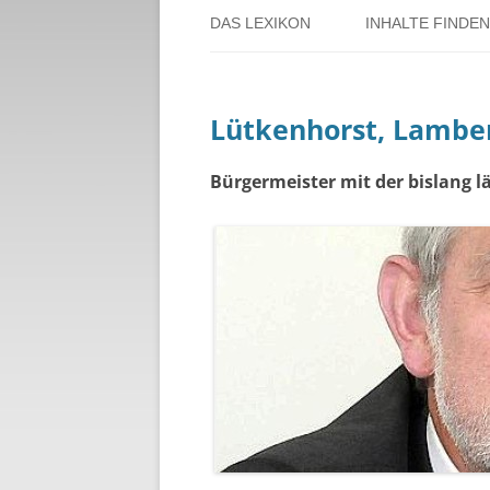
DAS LEXIKON
INHALTE FINDEN
ÜBER DORSTEN
BENUTZERHINW
Lütkenhorst, Lambe
ÜBER DAS PROJEKT
PERSONENREG
RUND UM DIE 
Bürgermeister mit der bislang lä
THEMENREGIS
ZEITTAFEL