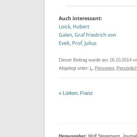
Auch interessant:
Loick, Hubert
Galen, Graf Friedrich von
Evelt, Prof. Julius
Dieser Beitrag wurde am
16.10.2014
ve
Abgelegt unter:
L
,
Personen
,
Persönlich
Beitrags-
«
Lürken, Franz
Navigation
Herausgeber:
Wolf Stegemann, Journali