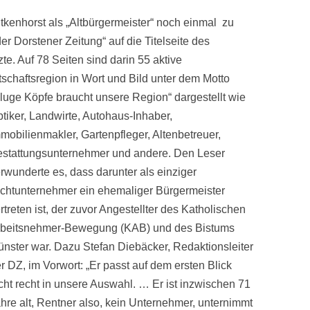
enhorst als „Altbürgermeister“ noch einmal zu
er Dorstener Zeitung“ auf die Titelseite des
te. Auf 78 Seiten sind darin 55 aktive
schaftsregion in Wort und Bild unter dem Motto
luge Köpfe braucht unsere
Region“ dargestellt wie
tiker, Landwirte, Autohaus-Inhaber,
mobilienmakler, Gartenpfleger, Altenbetreuer,
stattungsunternehmer und andere. Den Leser
rwunderte es, dass darunter als einziger
chtunternehmer ein ehemaliger Bürgermeister
rtreten ist, der zuvor Angestellter des Katholischen
rbeitsnehmer-Bewegung (KAB) und des Bistums
nster war. Dazu Stefan Diebäcker, Redaktionsleiter
r DZ, im Vorwort: „Er passt auf dem ersten Blick
cht recht in unsere Auswahl. … Er ist inzwischen 71
hre alt, Rentner also, kein Unternehmer, unternimmt