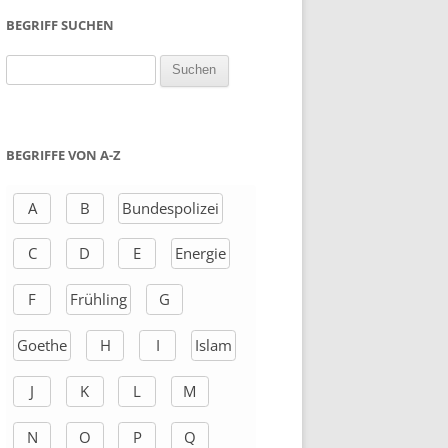
BEGRIFF SUCHEN
S
u
c
h
BEGRIFFE VON A-Z
e
n
A
B
Bundespolizei
a
C
D
E
Energie
c
h
F
Frühling
G
:
Goethe
H
I
Islam
J
K
L
M
N
O
P
Q