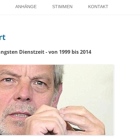
Springe
zum
ANHÄNGE
STIMMEN
KONTAKT
Inhalt
EISE
RÖMER IN HOLSTERHAUSEN
IMPRESSUM
rt
ISTER
LITERATUR ÜBER DORSTEN
DATENSCHUTZ
WELTKRIEGE
LINKS
DANK
ngsten Dienstzeit - von 1999 bis 2014
TER