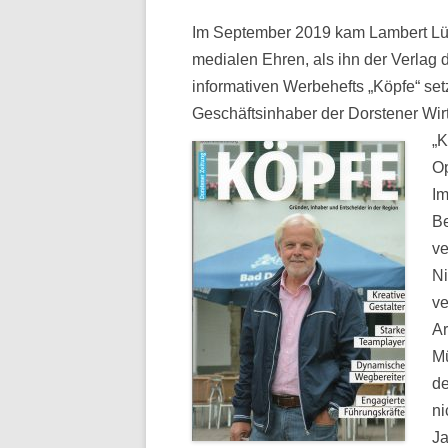
Im September 2019 kam Lambert Lütk
medialen Ehren, als ihn der Verlag d
informativen Werbehefts „Köpfe“ setz
Geschäftsinhaber der Dorstener Wirt
„K
Op
Im
Be
ve
Ni
ve
A
Mü
de
ni
Ja