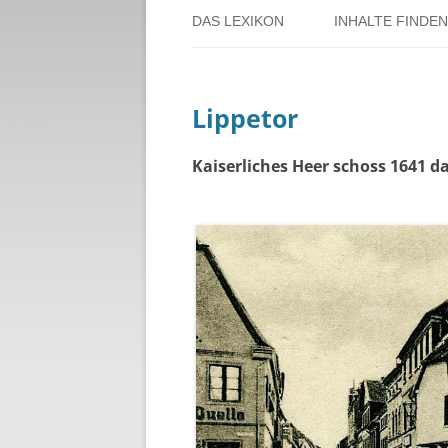
DAS LEXIKON
INHALTE FINDEN
ÜBER DORSTEN
BENUTZERHINW
Lippetor
ÜBER DAS PROJEKT
PERSONENREG
RUND UM DIE 
Kaiserliches Heer schoss 1641 d
THEMENREGIS
ZEITTAFEL