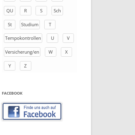
QU
R
S
Sch
St
Studium
T
Tempokontrollen
U
V
Versicherung/en
W
X
Y
Z
FACEBOOK