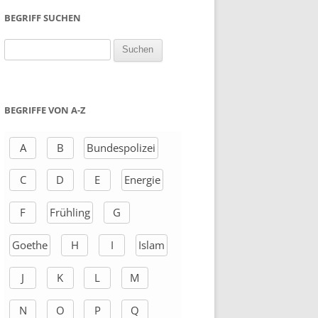
BEGRIFF SUCHEN
S
u
c
h
BEGRIFFE VON A-Z
e
n
A
B
Bundespolizei
a
C
D
E
Energie
c
h
F
Frühling
G
:
Goethe
H
I
Islam
J
K
L
M
N
O
P
Q