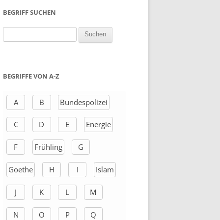
BEGRIFF SUCHEN
S
u
c
h
BEGRIFFE VON A-Z
e
n
A
B
Bundespolizei
a
C
D
E
Energie
c
h
F
Frühling
G
:
Goethe
H
I
Islam
J
K
L
M
N
O
P
Q