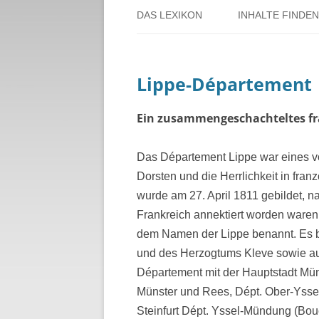
DAS LEXIKON
INHALTE FINDEN
ÜBER DORSTEN
BENUTZERHINW
Lippe-Département
ÜBER DAS PROJEKT
PERSONENREG
RUND UM DIE 
Ein zusammengeschachteltes fr
THEMENREGIS
Das Département Lippe war eines vo
Dorsten und die Herrlichkeit in fran
ZEITTAFEL
wurde am 27. April 1811 gebildet,
Frankreich annektiert worden ware
dem Namen der Lippe benannt. Es b
und des Herzogtums Kleve sowie au
Département mit der Hauptstadt Mün
Münster und Rees, Dépt. Ober-Ysse
Steinfurt Dépt. Yssel-Mündung (Bou