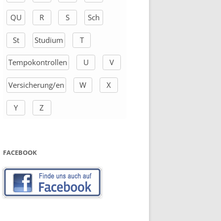
QU
R
S
Sch
St
Studium
T
Tempokontrollen
U
V
Versicherung/en
W
X
Y
Z
FACEBOOK