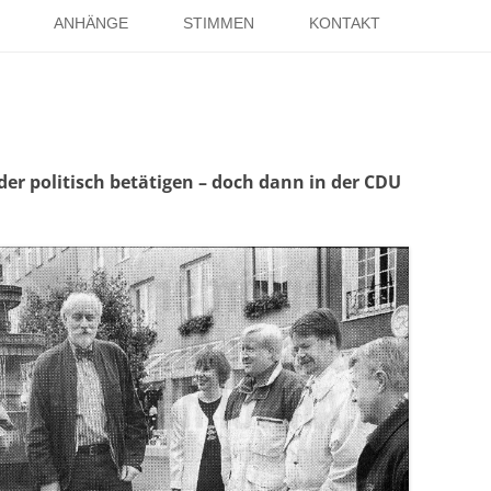
Springe
zum
ANHÄNGE
STIMMEN
KONTAKT
Inhalt
EISE
RÖMER IN HOLSTERHAUSEN
IMPRESSUM
ISTER
LITERATUR ÜBER DORSTEN
DATENSCHUTZ
WELTKRIEGE
LINKS
DANK
der politisch betätigen – doch dann in der CDU
TER