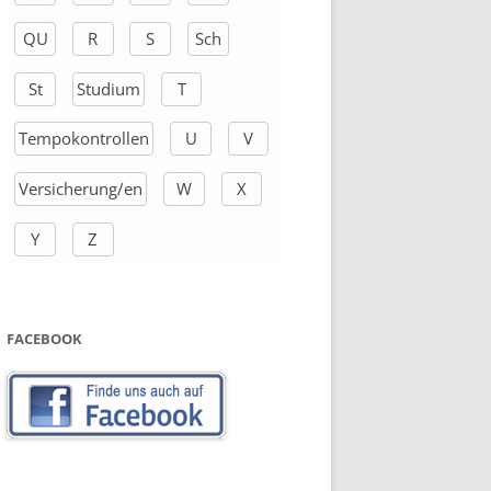
QU
R
S
Sch
St
Studium
T
Tempokontrollen
U
V
Versicherung/en
W
X
Y
Z
FACEBOOK