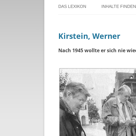
DAS LEXIKON
INHALTE FINDEN
ÜBER DORSTEN
BENUTZERHINW
Kirstein, Werner
ÜBER DAS PROJEKT
PERSONENREG
RUND UM DIE 
Nach 1945 wollte er sich nie wie
THEMENREGIS
ZEITTAFEL