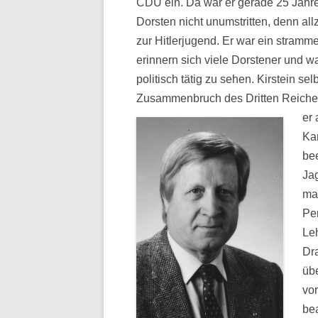
CDU ein. Da war er gerade 25 Jahre al
Dorsten nicht unumstritten, denn all
zur Hitlerjugend. Er war ein stramme
erinnern sich viele Dorstener und 
politisch tätig zu sehen. Kirstein s
Zusammenbruch des Dritten Reiches, 
er
Kar
bee
Jag
ma
Pe
Le
Dr
übe
vo
be