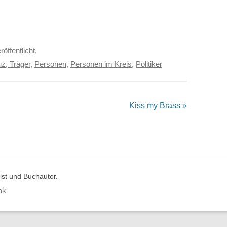
röffentlicht.
z, Träger
,
Personen
,
Personen im Kreis
,
Politiker
Kiss my Brass
»
st und Buchautor.
nk