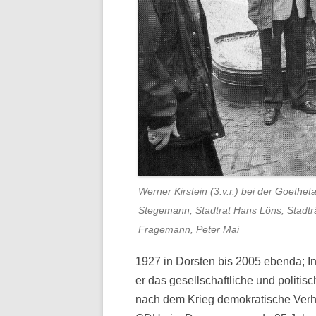
Werner Kirstein (3.v.r.) bei der Goethet
Stegemann, Stadtrat Hans Löns, Stadtr
Fragemann, Peter Mai
1927 in Dorsten bis 2005 ebenda; In
er das gesellschaftliche und politis
nach dem Krieg demokratische Verhäl