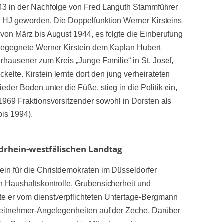
43 in der Nachfolge von Fred Languth Stammführer
r HJ geworden. Die Doppelfunktion Werner Kirsteins
von März bis August 1944, es folgte die Einberufung
 begegnete Werner Kirstein dem Kaplan Hubert
erhausener zum Kreis „Junge Familie“ in St. Josef,
elte. Kirstein lernte dort den jung verheirateten
r Boden unter die Füße, stieg in die Politik ein,
969 Fraktionsvorsitzender sowohl in Dorsten als
bis 1994).
drhein-westfälischen Landtag
ein für die Christdemokraten im Düsseldorfer
 Haushaltskontrolle, Grubensicherheit und
rte er vom dienstverpflichteten Untertage-Bergmann
beitnehmer-Angelegenheiten auf der Zeche. Darüber