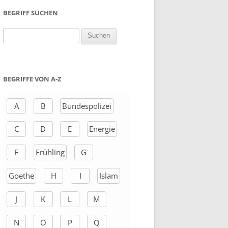
BEGRIFF SUCHEN
S
u
c
h
BEGRIFFE VON A-Z
e
n
A
B
Bundespolizei
a
C
D
E
Energie
c
h
F
Frühling
G
:
Goethe
H
I
Islam
J
K
L
M
N
O
P
Q