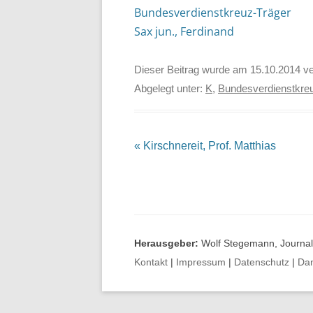
Bundesverdienstkreuz-Träger
Sax jun., Ferdinand
Dieser Beitrag wurde am
15.10.2014
ve
Abgelegt unter:
K
,
Bundesverdienstkreu
Beitrags-
«
Kirschnereit, Prof. Matthias
Navigation
Herausgeber:
Wolf Stegemann, Journali
Kontakt
|
Impressum
|
Datenschutz
|
Da