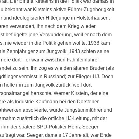
t. Der Eintritt Kirsteins in die Politik war damals in
zu bekannt war Kirsteins aktive Führer-Zugehörigkeit
r und ideologisierter Hitlerjunge in Holsterhausen,
waren verwundert, ihn nach dem Krieg wieder
elbst beflügelte jene Verwunderung, weil er nach dem
nie wieder in die Politik gehen wollte.
1938 kam
 als Zehnjähriger zum Jungvolk, 1943 schien seine
riere dort – er war inzwischen Fähnleinführer –
ndet zu sein. Ihn zog es wie den älteren Bruder (als
dflieger vermisst in Russland) zur Flieger-HJ. Doch
n holte ihn zum Jungvolk zurück, weil dort
rsonalmangel herrschte. Werner Kirstein, der eine
hre als Industrie-Kaufmann bei den Dorstener
ahtwerken absolvierte, wurde Jungstammführer und
rnahm zusätzlich die örtliche HJ-Leitung, mit der
r ihm der spätere SPD-Politiker Heinz Seeger
auftragt war. Seeger, damals 17 Jahre alt, war Ende