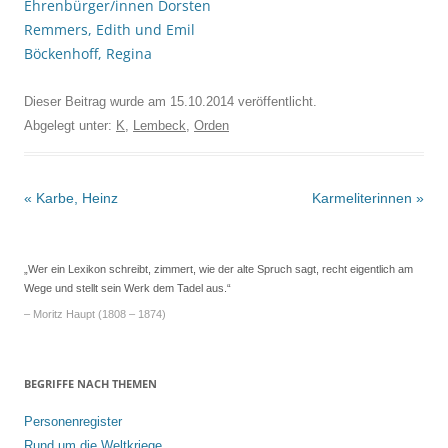
Ehrenbürger/innen Dorsten
Remmers, Edith und Emil
Böckenhoff, Regina
Dieser Beitrag wurde am
15.10.2014
veröffentlicht.
Abgelegt unter:
K
,
Lembeck
,
Orden
Beitrags-
«
Karbe, Heinz
Karmeliterinnen
»
Navigation
„Wer ein Lexikon schreibt, zimmert, wie der alte Spruch sagt, recht eigentlich am
Wege und stellt sein Werk dem Tadel aus.“
– Moritz Haupt (1808 – 1874)
BEGRIFFE NACH THEMEN
Personenregister
Rund um die Weltkriege