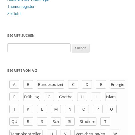
Themenregister
Zeittafel
BEGRIFF SUCHEN
S
u
c
h
BEGRIFFE VON A-Z
e
n
A
B
Bundespolizei
C
D
E
Energie
a
F
Frühling
G
Goethe
H
I
Islam
c
h
J
K
L
M
N
O
P
Q
:
QU
R
S
Sch
St
Studium
T
Tempokontrollen
U
V
Versicherung/en
W