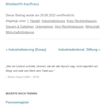
Woolworth-Kaufhaus
Dieser Beitrag wurde am
29.08.2023
veröffentlicht.
Abgelegt unter:
I
,
Handel
,
Industrialisierung
,
Kreis Recklinghausen
,
Steuern & Gebühren
,
Unternehmer
,
Vest Recklinghausen
,
Wirtschaft
,
Wirtschaftsförderung
Beitrags-
«
Industrialisierung (Essay)
Industriedenkmal, Stiftung
»
Navigation
„Wer ein Lexikon schreibt, zimmert, wie der alte Spruch sagt, recht eigentlich am
Wege und stellt sein Werk dem Tadel aus.“
– Moritz Haupt (1808 – 1874)
BEGRIFFE NACH THEMEN
Personenregister