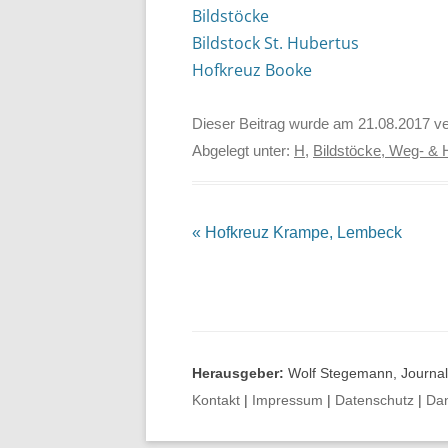
Bildstöcke
Bildstock St. Hubertus
Hofkreuz Booke
Dieser Beitrag wurde am
21.08.2017
ve
Abgelegt unter:
H
,
Bildstöcke, Weg- & 
Beitrags-
«
Hofkreuz Krampe, Lembeck
Navigation
Herausgeber:
Wolf Stegemann, Journali
Kontakt
|
Impressum
|
Datenschutz
|
Da