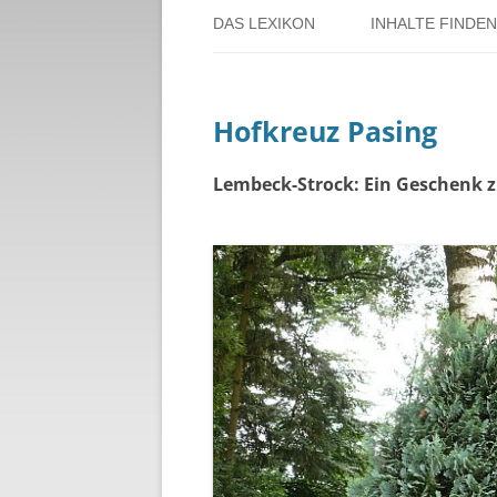
DAS LEXIKON
INHALTE FINDEN
ÜBER DORSTEN
BENUTZERHINW
Hofkreuz Pasing
ÜBER DAS PROJEKT
PERSONENREG
RUND UM DIE 
Lembeck-Strock: Ein Geschenk 
THEMENREGIS
ZEITTAFEL