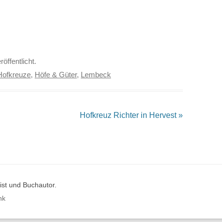
röffentlicht.
Hofkreuze
,
Höfe & Güter
,
Lembeck
Hofkreuz Richter in Hervest
»
st und Buchautor.
nk