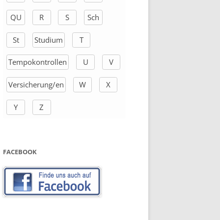
QU
R
S
Sch
St
Studium
T
Tempokontrollen
U
V
Versicherung/en
W
X
Y
Z
FACEBOOK