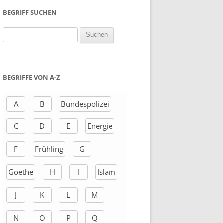
BEGRIFF SUCHEN
S
u
c
h
BEGRIFFE VON A-Z
e
n
A
B
Bundespolizei
a
C
D
E
Energie
c
h
F
Frühling
G
:
Goethe
H
I
Islam
J
K
L
M
N
O
P
Q