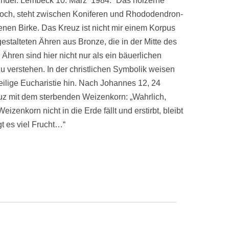
inder. Lembeck 10. März 1984.“ Das hölzerne
 hoch, steht zwischen Koniferen und Rhododendron-
en Birke. Das Kreuz ist nicht mir einem Korpus
estalteten Ähren aus Bronze, die in der Mitte des
Ähren sind hier nicht nur als ein bäuerlichen
verstehen. In der christlichen Symbolik weisen
ilige Eucharistie hin. Nach Johannes 12, 24
uz mit dem sterbenden Weizenkorn: „Wahrlich,
zenkorn nicht in die Erde fällt und erstirbt, bleibt
gt es viel Frucht…“