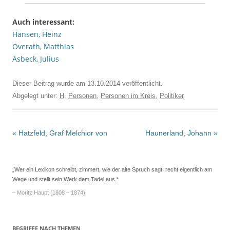
Auch interessant:
Hansen, Heinz
Overath, Matthias
Asbeck, Julius
Dieser Beitrag wurde am
13.10.2014
veröffentlicht.
Abgelegt unter:
H
,
Personen
,
Personen im Kreis
,
Politiker
Beitrags-
«
Hatzfeld, Graf Melchior von
Haunerland, Johann
»
Navigation
„Wer ein Lexikon schreibt, zimmert, wie der alte Spruch sagt, recht eigentlich am
Wege und stellt sein Werk dem Tadel aus.“
– Moritz Haupt (1808 – 1874)
BEGRIFFE NACH THEMEN