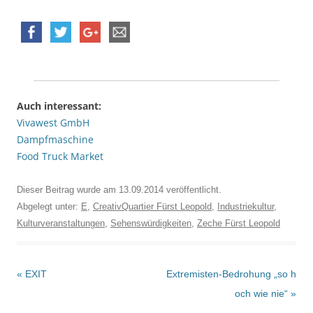
Auch interessant:
Vivawest GmbH
Dampfmaschine
Food Truck Market
Dieser Beitrag wurde am
13.09.2014
veröffentlicht.
Abgelegt unter:
E
,
CreativQuartier Fürst Leopold
,
Industriekultur
,
Kulturveranstaltungen
,
Sehenswürdigkeiten
,
Zeche Fürst Leopold
Beitrags-
«
EXIT
Extremisten-Bedrohung „so h
Navigation
och wie nie“
»