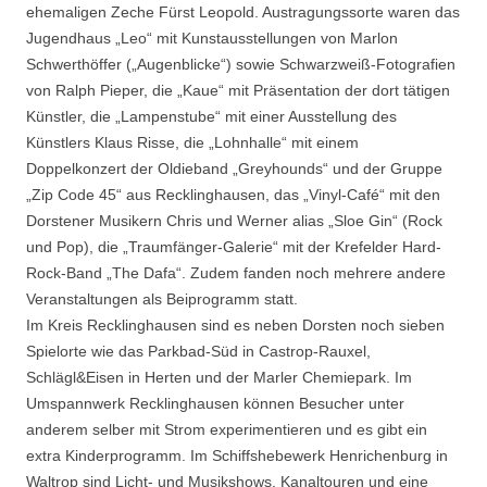
ehemaligen Zeche Fürst Leopold. Austragungssorte waren das
Jugendhaus „Leo“ mit Kunstausstellungen von Marlon
Schwerthöffer („Augenblicke“) sowie Schwarzweiß-Fotografien
von Ralph Pieper, die „Kaue“ mit Präsentation der dort tätigen
Künstler, die „Lampenstube“ mit einer Ausstellung des
Künstlers Klaus Risse, die „Lohnhalle“ mit einem
Doppelkonzert der Oldieband „Greyhounds“ und der Gruppe
„Zip Code 45“ aus Recklinghausen, das „Vinyl-Café“ mit den
Dorstener Musikern Chris und Werner alias „Sloe Gin“ (Rock
und Pop), die „Traumfänger-Galerie“ mit der Krefelder Hard-
Rock-Band „The Dafa“. Zudem fanden noch mehrere andere
Veranstaltungen als Beiprogramm statt.
Im Kreis Recklinghausen sind es neben Dorsten noch sieben
Spielorte wie das Parkbad-Süd in Castrop-Rauxel,
Schlägl&Eisen in Herten und der Marler Chemiepark. Im
Umspannwerk Recklinghausen können Besucher unter
anderem selber mit Strom experimentieren und es gibt ein
extra Kinderprogramm. Im Schiffshebewerk Henrichenburg in
Waltrop sind Licht- und Musikshows, Kanaltouren und eine