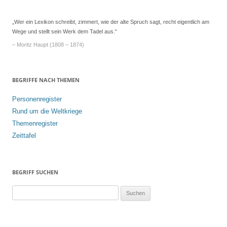
„Wer ein Lexikon schreibt, zimmert, wie der alte Spruch sagt, recht eigentlich am
Wege und stellt sein Werk dem Tadel aus.“
– Moritz Haupt (1808 – 1874)
BEGRIFFE NACH THEMEN
Personenregister
Rund um die Weltkriege
Themenregister
Zeittafel
BEGRIFF SUCHEN
S
u
c