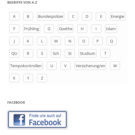
h
BEGRIFFE VON A-Z
e
n
A
B
Bundespolizei
C
D
E
Energie
a
F
Frühling
G
Goethe
H
I
Islam
c
h
J
K
L
M
N
O
P
Q
:
QU
R
S
Sch
St
Studium
T
Tempokontrollen
U
V
Versicherung/en
W
X
Y
Z
FACEBOOK