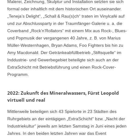
Malerei, Zeichnung, Skulptur und Installation setzten sie sich
formal oder inhaltlich mit dem historischen Ort auseinander.
„Teneja’s Delight“, „Schall & Rau(s)ch“ traten im Vinylcafé auf
und zur Abschlussparty in der Traumfänger-Galerie u. a. die
Coverband „Rock’n’Rollators“ mit einem Mix aus Rock-, Blues-
und Popmusik der vergangenen 40 Jahre, z. B. von Marius
Müller-Westernhagen, Bryan Adams, Foo Fighters bis hin zu
Amy Macdonald. Der Getränkeabfüllbetrieb „Stiftsquelle“ im
Inddustrie- und Gewerbegebiet beteiligte sich auch an der
ExtraSchicht mit Betriebsführung und einen Rock-Cover-
Programm.
2022: Zukunft des Mineralwassers, Fürst Leopold
virtuell und real
Mittlerweile beteiligen sich 43 Spielorte in 23 Städten des
Ruhrgebiets an der eintägigen „ExtraSchicht“ bzw. „Nacht der
Industriekultur“ jeweils am letzten Samstag in Juni eines jeden
Jahres. In den beiden letzten Jahren war das Event