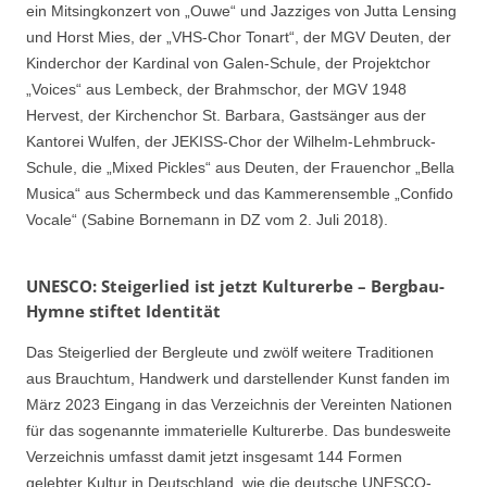
ein Mitsingkonzert von „Ouwe“ und Jazziges von Jutta Lensing
und Horst Mies, der „VHS-Chor Tonart“, der MGV Deuten, der
Kinderchor der Kardinal von Galen-Schule, der Projektchor
„Voices“ aus Lembeck, der Brahmschor, der MGV 1948
Hervest, der Kirchenchor St. Barbara, Gastsänger aus der
Kantorei Wulfen, der JEKISS-Chor der Wilhelm-Lehmbruck-
Schule, die „Mixed Pickles“ aus Deuten, der Frauenchor „Bella
Musica“ aus Schermbeck und das Kammerensemble „Confido
Vocale“ (Sabine Bornemann in DZ vom 2. Juli 2018).
UNESCO: Steigerlied ist jetzt Kulturerbe – Bergbau-
Hymne stiftet Identität
Das Steigerlied der Bergleute und zwölf weitere Traditionen
aus Brauchtum, Handwerk und darstellender Kunst fanden im
März 2023 Eingang in das Verzeichnis der Vereinten Nationen
für das sogenannte immaterielle Kulturerbe. Das bundesweite
Verzeichnis umfasst damit jetzt insgesamt 144 Formen
gelebter Kultur in Deutschland, wie die deutsche UNESCO-