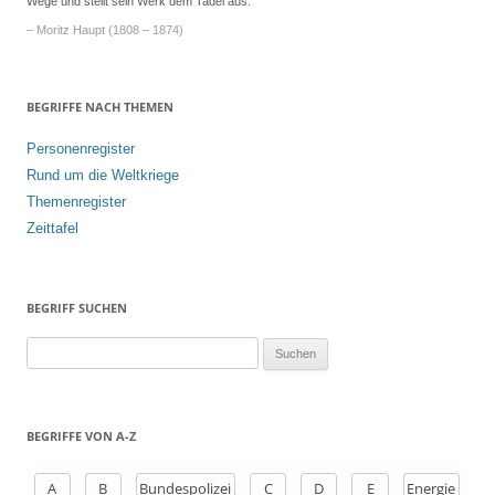
Wege und stellt sein Werk dem Tadel aus.“
– Moritz Haupt (1808 – 1874)
BEGRIFFE NACH THEMEN
Personenregister
Rund um die Weltkriege
Themenregister
Zeittafel
BEGRIFF SUCHEN
S
u
c
h
BEGRIFFE VON A-Z
e
n
A
B
Bundespolizei
C
D
E
Energie