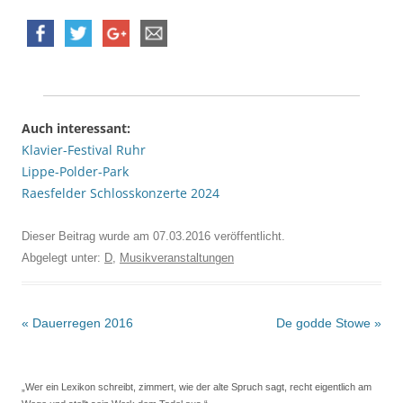
Auch interessant:
Klavier-Festival Ruhr
Lippe-Polder-Park
Raesfelder Schlosskonzerte 2024
Dieser Beitrag wurde am
07.03.2016
veröffentlicht.
Abgelegt unter:
D
,
Musikveranstaltungen
Beitrags-
«
Dauerregen 2016
De godde Stowe
»
Navigation
„Wer ein Lexikon schreibt, zimmert, wie der alte Spruch sagt, recht eigentlich am