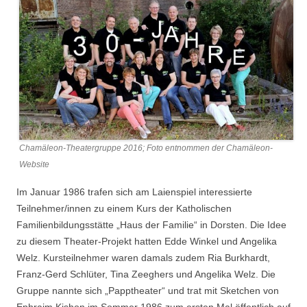
Chamäleon-Theatergruppe 2016; Foto entnommen der Chamäleon-
Website
Im Januar 1986 trafen sich am Laienspiel interessierte
Teilnehmer/innen zu einem Kurs der Katholischen
Familienbildungsstätte „Haus der Familie“ in Dorsten. Die Idee
zu diesem Theater-Projekt hatten Edde Winkel und Angelika
Welz. Kursteilnehmer waren damals zudem Ria Burkhardt,
Franz-Gerd Schlüter, Tina Zeeghers und Angelika Welz. Die
Gruppe nannte sich „Papptheater“ und trat mit Sketchen von
Ephraim Kishon im Sommer 1986 zum ersten Mal öffentlich auf