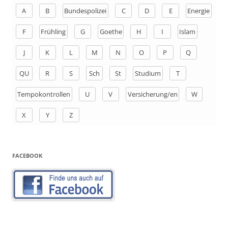
n
A
B
Bundespolizei
C
D
E
Energie
a
F
Frühling
G
Goethe
H
I
Islam
c
h
J
K
L
M
N
O
P
Q
:
QU
R
S
Sch
St
Studium
T
Tempokontrollen
U
V
Versicherung/en
W
X
Y
Z
FACEBOOK