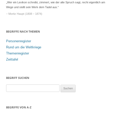
„Wer ein Lexikon schreibt, zimmert, wie der alte Spruch sagt, recht eigentlich am
Wege und stellt sein Werk dem Tadel aus.“
– Moritz Haupt (1808 – 1874)
BEGRIFFE NACH THEMEN
Personenregister
Rund um die Weltkriege
Themenregister
Zeittafel
BEGRIFF SUCHEN
S
u
c
h
BEGRIFFE VON A-Z
e