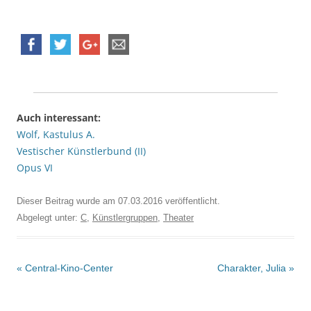
Auch interessant:
Wolf, Kastulus A.
Vestischer Künstlerbund (II)
Opus VI
Dieser Beitrag wurde am
07.03.2016
veröffentlicht.
Abgelegt unter:
C
,
Künstlergruppen
,
Theater
Beitrags-
«
Central-Kino-Center
Charakter, Julia
»
Navigation