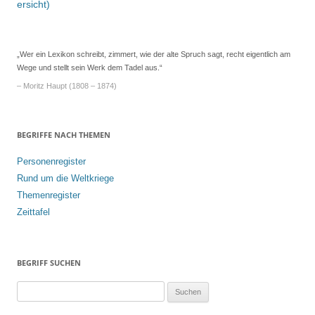
Navigation
ersicht)
„Wer ein Lexikon schreibt, zimmert, wie der alte Spruch sagt, recht eigentlich am
Wege und stellt sein Werk dem Tadel aus.“
– Moritz Haupt (1808 – 1874)
BEGRIFFE NACH THEMEN
Personenregister
Rund um die Weltkriege
Themenregister
Zeittafel
BEGRIFF SUCHEN
S
u