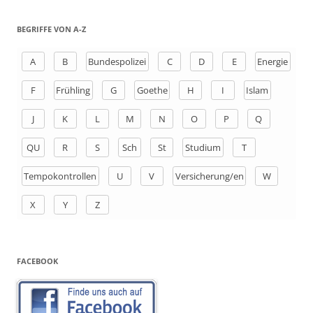
c
h
BEGRIFFE VON A-Z
e
n
A
B
Bundespolizei
C
D
E
Energie
a
F
Frühling
G
Goethe
H
I
Islam
c
h
J
K
L
M
N
O
P
Q
:
QU
R
S
Sch
St
Studium
T
Tempokontrollen
U
V
Versicherung/en
W
X
Y
Z
FACEBOOK