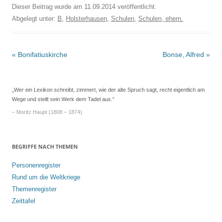
Dieser Beitrag wurde am
11.09.2014
veröffentlicht.
Abgelegt unter:
B
,
Holsterhausen
,
Schulen
,
Schulen, ehem.
Beitrags-
«
Bonifatiuskirche
Bonse, Alfred
»
Navigation
„Wer ein Lexikon schreibt, zimmert, wie der alte Spruch sagt, recht eigentlich am
Wege und stellt sein Werk dem Tadel aus.“
– Moritz Haupt (1808 – 1874)
BEGRIFFE NACH THEMEN
Personenregister
Rund um die Weltkriege
Themenregister
Zeittafel