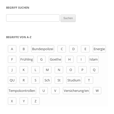
BEGRIFF SUCHEN
S
u
c
h
BEGRIFFE VON A-Z
e
n
A
B
Bundespolizei
C
D
E
Energie
a
F
Frühling
G
Goethe
H
I
Islam
c
h
J
K
L
M
N
O
P
Q
:
QU
R
S
Sch
St
Studium
T
Tempokontrollen
U
V
Versicherung/en
W
X
Y
Z