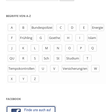
u
c
h
BEGRIFFE VON A-Z
e
n
A
B
Bundespolizei
C
D
E
Energie
a
F
Frühling
G
Goethe
H
I
Islam
c
h
J
K
L
M
N
O
P
Q
:
QU
R
S
Sch
St
Studium
T
Tempokontrollen
U
V
Versicherung/en
W
X
Y
Z
FACEBOOK