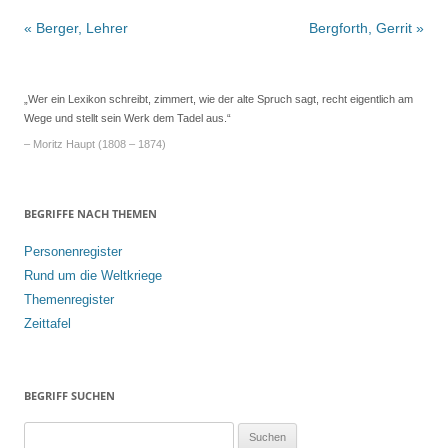
Beitrags-
«
Berger, Lehrer
Bergforth, Gerrit
»
Navigation
„Wer ein Lexikon schreibt, zimmert, wie der alte Spruch sagt, recht eigentlich am
Wege und stellt sein Werk dem Tadel aus.“
– Moritz Haupt (1808 – 1874)
BEGRIFFE NACH THEMEN
Personenregister
Rund um die Weltkriege
Themenregister
Zeittafel
BEGRIFF SUCHEN
S