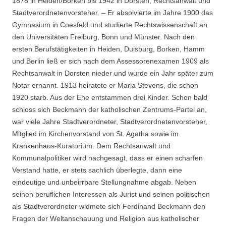
1878 in Heiden/Borken bis 1942 in Dorsten; Rechtsanwalt und
Stadtverordnetenvorsteher. – Er absolvierte im Jahre 1900 das
Gymnasium in Coesfeld und studierte Rechtswissenschaft an
den Universitäten Freiburg, Bonn und Münster. Nach den
ersten Berufstätigkeiten in Heiden, Duisburg, Borken, Hamm
und Berlin ließ er sich nach dem Assessorenexamen 1909 als
Rechtsanwalt in Dorsten nieder und wurde ein Jahr später zum
Notar ernannt. 1913 heiratete er Maria Stevens, die schon
1920 starb. Aus der Ehe entstammen drei Kinder. Schon bald
schloss sich Beckmann der katholischen Zentrums-Partei an,
war viele Jahre Stadtverordneter, Stadtverordnetenvorsteher,
Mitglied im Kirchenvorstand von St. Agatha sowie im
Krankenhaus-Kuratorium. Dem Rechtsanwalt und
Kommunalpolitiker wird nachgesagt, dass er einen scharfen
Verstand hatte, er stets sachlich überlegte, dann eine
eindeutige und unbeirrbare Stellungnahme abgab. Neben
seinen beruflichen Interessen als Jurist und seinen politischen
als Stadtverordneter widmete sich Ferdinand Beckmann den
Fragen der Weltanschauung und Religion aus katholischer