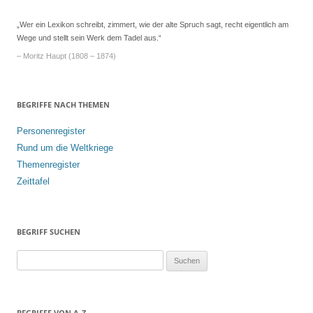
„Wer ein Lexikon schreibt, zimmert, wie der alte Spruch sagt, recht eigentlich am
Wege und stellt sein Werk dem Tadel aus.“
– Moritz Haupt (1808 – 1874)
BEGRIFFE NACH THEMEN
Personenregister
Rund um die Weltkriege
Themenregister
Zeittafel
BEGRIFF SUCHEN
S
u
c
h
BEGRIFFE VON A-Z