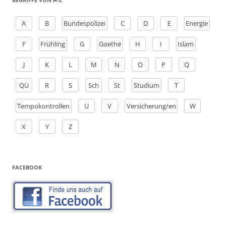
e
n
A
B
Bundespolizei
C
D
E
Energie
a
F
Frühling
G
Goethe
H
I
Islam
c
h
J
K
L
M
N
O
P
Q
:
QU
R
S
Sch
St
Studium
T
Tempokontrollen
U
V
Versicherung/en
W
X
Y
Z
FACEBOOK