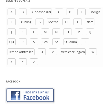
BEGRIFFE VON A-Z
e
n
A
B
Bundespolizei
C
D
E
Energie
a
F
Frühling
G
Goethe
H
I
Islam
c
h
J
K
L
M
N
O
P
Q
:
QU
R
S
Sch
St
Studium
T
Tempokontrollen
U
V
Versicherung/en
W
X
Y
Z
FACEBOOK