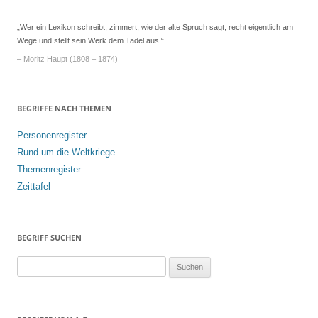
„Wer ein Lexikon schreibt, zimmert, wie der alte Spruch sagt, recht eigentlich am
Wege und stellt sein Werk dem Tadel aus.“
– Moritz Haupt (1808 – 1874)
BEGRIFFE NACH THEMEN
Personenregister
Rund um die Weltkriege
Themenregister
Zeittafel
BEGRIFF SUCHEN
S
u
c
h