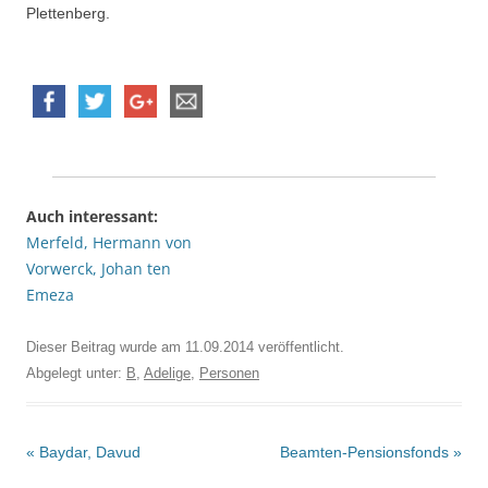
Plettenberg.
Auch interessant:
Merfeld, Hermann von
Vorwerck, Johan ten
Emeza
Dieser Beitrag wurde am
11.09.2014
veröffentlicht.
Abgelegt unter:
B
,
Adelige
,
Personen
Beitrags-
«
Baydar, Davud
Beamten-Pensionsfonds
»
Navigation