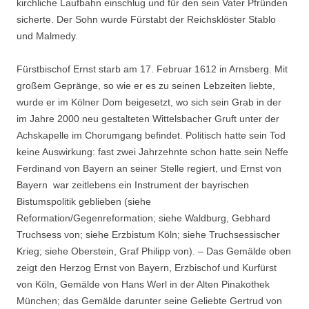
kirchliche Laufbahn einschlug und für den sein Vater Pfründen
sicherte. Der Sohn wurde Fürstabt der Reichsklöster Stablo
und Malmedy.
Fürstbischof Ernst starb am 17. Februar 1612 in Arnsberg. Mit
großem Gepränge, so wie er es zu seinen Lebzeiten liebte,
wurde er im Kölner Dom beigesetzt, wo sich sein Grab in der
im Jahre 2000 neu gestalteten Wittelsbacher Gruft unter der
Achskapelle im Chorumgang befindet. Politisch hatte sein Tod
keine Auswirkung: fast zwei Jahrzehnte schon hatte sein Neffe
Ferdinand von Bayern an seiner Stelle regiert, und Ernst von
Bayern war zeitlebens ein Instrument der bayrischen
Bistumspolitik geblieben (siehe
Reformation/Gegenreformation; siehe Waldburg, Gebhard
Truchsess von; siehe Erzbistum Köln; siehe Truchsessischer
Krieg; siehe Oberstein, Graf Philipp von). – Das Gemälde oben
zeigt den Herzog Ernst von Bayern, Erzbischof und Kurfürst
von Köln, Gemälde von Hans Werl in der Alten Pinakothek
München; das Gemälde darunter seine Geliebte Gertrud von