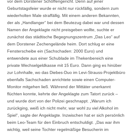
vor dem Dorstener Schöffengericht. Denn auf jener
Geburtstagsfeier wurde er nicht nur rückfällig, sondern zum
wiederholten Male straffällig. Mit einem anderen Bekannten,
der als „Handlanger“ bei dem Beutezug dabei war und dessen
Namen der Angeklagte nicht preisgeben wollte, suchte er
zunächst das städtische Begegnungszentrum „Das Leo“ auf
dem Dorstener Zechengelände heim. Dort schlug er eine
Fensterscheibe ein (Sachschaden: 2000 Euro) und
entwendete aus einer Schublade im Thekenbereich eine
private Wechselgeldkasse mit 15 Euro. Dann ging es hinüber
zur Lohnhalle, wo das Diebes-Duo im Levi-Strauss-Projektbüro
ebenfalls Sachschaden anrichtete sowie einen Computer-
Monitor mitgehen ließ. Während der Mittäter unerkannt
flüchten konnte, kehrte der Angeklagte zum Tatort zurück –
und wurde dort von der Polizei geschnappt. „Warum ich
zurückging, weiß ich nicht mehr, war wohl zu viel Alkohol im
Spiel“, sagte der Angeklagte. Inzwischen hat er sich persönlich
beim Leo-Team für den Einbruch entschuldigt. „Das war ihm
wichtig, weil seine Tochter regelmäßige Besucherin im