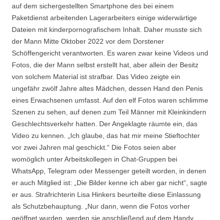
auf dem sichergestellten Smartphone des bei einem
Paketdienst arbeitenden Lagerarbeiters einige widerwärtige
Dateien mit kinderpornografischem Inhalt. Daher musste sich
der Mann Mitte Oktober 2022 vor dem Dorstener
Schöffengericht verantworten. Es waren zwar keine Videos und
Fotos, die der Mann selbst erstellt hat, aber allein der Besitz
von solchem Material ist strafbar. Das Video zeigte ein
ungefähr zwölf Jahre altes Mädchen, dessen Hand den Penis
eines Erwachsenen umfasst. Auf den elf Fotos waren schlimme
Szenen zu sehen, auf denen zum Teil Männer mit Kleinkindern
Geschlechtsverkehr hatten. Der Angeklagte räumte ein, das
Video zu kennen. „Ich glaube, das hat mir meine Stieftochter
vor zwei Jahren mal geschickt.“ Die Fotos seien aber
womöglich unter Arbeitskollegen in Chat-Gruppen bei
WhatsApp, Telegram oder Messenger geteilt worden, in denen
er auch Mitglied ist: „Die Bilder kenne ich aber gar nicht“, sagte
er aus. Strafrichterin Lisa Hinkers beurteilte diese Einlassung
als Schutzbehauptung. „Nur dann, wenn die Fotos vorher
geöffnet wurden, werden sie anschließend auf dem Handy