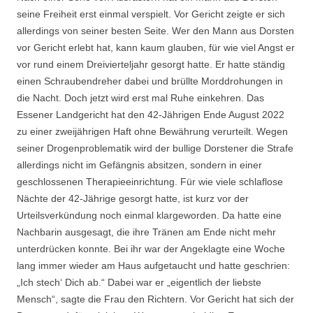
seine Freiheit erst einmal verspielt. Vor Gericht zeigte er sich
allerdings von seiner besten Seite. Wer den Mann aus Dorsten
vor Gericht erlebt hat, kann kaum glauben, für wie viel Angst er
vor rund einem Dreivierteljahr gesorgt hatte. Er hatte ständig
einen Schraubendreher dabei und brüllte Morddrohungen in
die Nacht. Doch jetzt wird erst mal Ruhe einkehren. Das
Essener Landgericht hat den 42-Jährigen Ende August 2022
zu einer zweijährigen Haft ohne Bewährung verurteilt. Wegen
seiner Drogenproblematik wird der bullige Dorstener die Strafe
allerdings nicht im Gefängnis absitzen, sondern in einer
geschlossenen Therapieeinrichtung. Für wie viele schlaflose
Nächte der 42-Jährige gesorgt hatte, ist kurz vor der
Urteilsverkündung noch einmal klargeworden. Da hatte eine
Nachbarin ausgesagt, die ihre Tränen am Ende nicht mehr
unterdrücken konnte. Bei ihr war der Angeklagte eine Woche
lang immer wieder am Haus aufgetaucht und hatte geschrien:
„Ich stech‘ Dich ab.“ Dabei war er „eigentlich der liebste
Mensch“, sagte die Frau den Richtern. Vor Gericht hat sich der