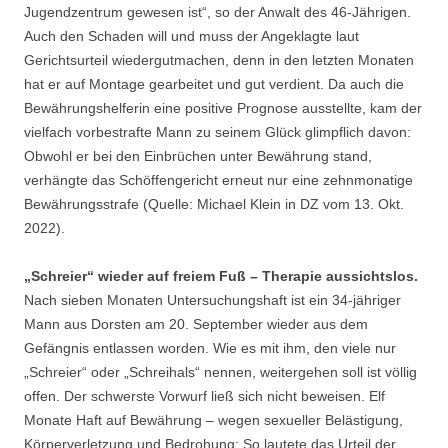
Jugendzentrum gewesen ist“, so der Anwalt des 46-Jährigen.
Auch den Schaden will und muss der Angeklagte laut
Gerichtsurteil wiedergutmachen, denn in den letzten Monaten
hat er auf Montage gearbeitet und gut verdient. Da auch die
Bewährungshelferin eine positive Prognose ausstellte, kam der
vielfach vorbestrafte Mann zu seinem Glück glimpflich davon:
Obwohl er bei den Einbrüchen unter Bewährung stand,
verhängte das Schöffengericht erneut nur eine zehnmonatige
Bewährungsstrafe (Quelle: Michael Klein in DZ vom 13. Okt.
2022).
„Schreier“ wieder auf freiem Fuß – Therapie aussichtslos.
Nach sieben Monaten Untersuchungshaft ist ein 34-jähriger
Mann aus Dorsten am 20. September wieder aus dem
Gefängnis entlassen worden. Wie es mit ihm, den viele nur
„Schreier“ oder „Schreihals“ nennen, weitergehen soll ist völlig
offen. Der schwerste Vorwurf ließ sich nicht beweisen. Elf
Monate Haft auf Bewährung – wegen sexueller Belästigung,
Körperverletzung und Bedrohung: So lautete das Urteil der