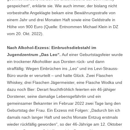
gespeichert“, erklärte sie. Wie auch immer, der bislang nicht
vorbestrafte Angeklagte bekam eine Bewährungsstrafe von
einem Jahr und drei Monaten Haft sowie eine Geldstrafe in
Höhe von 900 Euro (Quelle: Entnommen Michael Klein in DZ
vom 20. Okt. 2022).
Nach Alkohol-Exzess: Einbruchsdiebstahl im
Jugendzentrum „Das Leo“.
Auf einer Geburtstagsfeier wurde
ein trockener Alkoholiker aus Dorsten rück- und dann
straffällig: Wegen Einbrüchen ins „Leo“ und ins Levi-Strauss-
Büro wurde er verurteilt – und hatte Glück. Zwei Flaschen
Whiskey, drei Flaschen Jägermeister, eine Flasche Wodka und
dazu noch Bier: Derart feuchtfröhlich feierten ein 46-jähiger
Dorstener, seine damalige Lebensgefährtin und ein
gemeinsamer Bekannter im Februar 2022 zwei Tage lang den
Geburtstag der Frau. Ein Exzess mit Folgen: „Dadurch bin ich
damals nach langer Haft und sechs Monate Entzug erstmals
wieder rückfällig geworden“, so der 46-Jährige am 12. Oktober