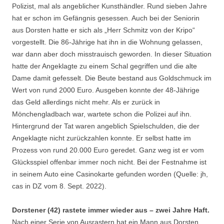
Polizist, mal als angeblicher Kunsthändler. Rund sieben Jahre
hat er schon im Gefängnis gesessen. Auch bei der Seniorin
aus Dorsten hatte er sich als „Herr Schmitz von der Kripo“
vorgestellt. Die 86-Jährige hat ihn in die Wohnung gelassen,
war dann aber doch misstrauisch geworden. In dieser Situation
hatte der Angeklagte zu einem Schal gegriffen und die alte
Dame damit gefesselt. Die Beute bestand aus Goldschmuck im
Wert von rund 2000 Euro. Ausgeben konnte der 48-Jährige
das Geld allerdings nicht mehr. Als er zurück in
Mönchengladbach war, wartete schon die Polizei auf ihn.
Hintergrund der Tat waren angeblich Spielschulden, die der
Angeklagte nicht zurückzahlen konnte. Er selbst hatte im
Prozess von rund 20.000 Euro geredet. Ganz weg ist er vom
Glücksspiel offenbar immer noch nicht. Bei der Festnahme ist
in seinem Auto eine Casinokarte gefunden worden (Quelle: jh,
cas in DZ vom 8. Sept. 2022).
Dorstener (42) rastete immer wieder aus – zwei Jahre Haft.
Nach einer Serie von Ausrastern hat ein Mann aus Dorsten