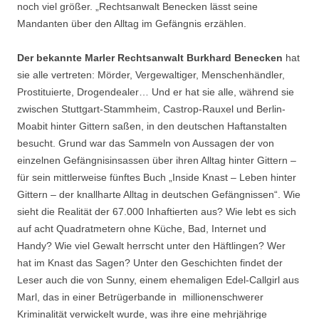
noch viel größer. „Rechtsanwalt Benecken lässt seine
Mandanten über den Alltag im Gefängnis erzählen.
Der bekannte Marler Rechtsanwalt Burkhard Benecken
hat
sie alle vertreten: Mörder, Vergewaltiger, Menschenhändler,
Prostituierte, Drogendealer… Und er hat sie alle, während sie
zwischen Stuttgart-Stammheim, Castrop-Rauxel und Berlin-
Moabit hinter Gittern saßen, in den deutschen Haftanstalten
besucht. Grund war das Sammeln von Aussagen der von
einzelnen Gefängnisinsassen über ihren Alltag hinter Gittern –
für sein mittlerweise fünftes Buch „Inside Knast – Leben hinter
Gittern – der knallharte Alltag in deutschen Gefängnissen“. Wie
sieht die Realität der 67.000 Inhaftierten aus? Wie lebt es sich
auf acht Quadratmetern ohne Küche, Bad, Internet und
Handy? Wie viel Gewalt herrscht unter den Häftlingen? Wer
hat im Knast das Sagen? Unter den Geschichten findet der
Leser auch die von Sunny, einem ehemaligen Edel-Callgirl aus
Marl, das in einer Betrügerbande in millionenschwerer
Kriminalität verwickelt wurde, was ihre eine mehrjährige