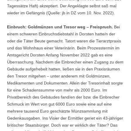
Tagessätze Haft) akzeptiert. Der Angeklagte selbst saß mal
wieder im Gefängnis (Quelle: jb in DZ vom 10. Nov. 2022).
Einbruch: Goldmünzen und Tresor weg – Freispruch.
Bei
einem schweren Einbruchsdiebstahl in Dorsten hatte/n der
oder die Täter Beute gemacht. Tatort waren die Tierarztpraxis
und das Wohnhaus einer Veterinärin. Beim Prozesstermin im
Amtsgericht Dorsten Anfang November 2022 gab es eine
Überraschung. Nachdem die Einbrecher einen Zugang zu dem
Gebäude aufgehebelt hatten, ließen sie in den Praxisräumen
den Tresor mitgehen – unter anderem mit Goldmünzen,
Medikamenten und Dokumenten. Allein der Tresorinhalt sorgte
für eine Schadenssumme von mehr als 2000 Euro. Im
Privatbereich des Gebäudes fand/en der bzw. die Einbrecher
Schmuck im Wert von gut 6000 Euro sowie eine auf eine
mehrere tausend Euro geschätzte Münzsammlung mit
Gedenkausgaben. Ins Visier der Ermittler geriet ein 43-jähriger
britischer Staatsbürger. Doch war er wirklich der Täter? Das