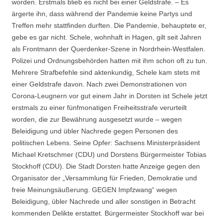
worden. Erstmals blieb es nicht bei einer Geldstrafe. – Es
ärgerte ihn, dass während der Pandemie keine Partys und
Treffen mehr stattfinden durften. Die Pandemie, behauptete er,
gebe es gar nicht. Schele, wohnhaft in Hagen, gilt seit Jahren
als Frontmann der Querdenker-Szene in Nordrhein-Westfalen.
Polizei und Ordnungsbehörden hatten mit ihm schon oft zu tun.
Mehrere Strafbefehle sind aktenkundig, Schele kam stets mit
einer Geldstrafe davon. Nach zwei Demonstrationen von
Corona-Leugnern vor gut einem Jahr in Dorsten ist Schele jetzt
erstmals zu einer fünfmonatigen Freiheitsstrafe verurteilt
worden, die zur Bewährung ausgesetzt wurde – wegen
Beleidigung und übler Nachrede gegen Personen des
politischen Lebens. Seine Opfer: Sachsens Ministerpräsident
Michael Kretschmer (CDU) und Dorstens Bürgermeister Tobias
Stockhoff (CDU). Die Stadt Dorsten hatte Anzeige gegen den
Organisator der „Versammlung für Frieden, Demokratie und
freie Meinungsäußerung. GEGEN Impfzwang“ wegen
Beleidigung, übler Nachrede und aller sonstigen in Betracht
kommenden Delikte erstattet. Bürgermeister Stockhoff war bei