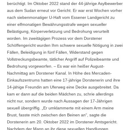
berüchtigt. Im Oktober 2022 stand der 44-jährige Asylbewerber
aus dem Sudan erneut vor Gericht. Er war erst Wochen vorher
nach siebenmonatiger U-Haft vom Essener Landgericht zu
einer elfmonatigen Bewährungsstrafe wegen sexueller
Belästigung, Körperverletzung und Bedrohung verurteilt
worden. Im zweitägigen Prozess vor dem Dorstener
Schöffengericht wurden Ihm schwere sexuelle Nötigung in zwei
Fällen, Beleidigung in fünf Fällen, Widerstand gegen
Vollstreckungsbeamte, tätlicher Angriff auf Polizeibeamte und
Bedrohung vorgeworfen. – Es war ein heißer August-
Nachmittag am Dorstener Kanal. In Höhe des Mercaden-
Einkaufszentrums hatten eine 17-jährige Dorstenerin und ihre
14-jähige Freundin am Uferweg eine Decke ausgebreitet. Da
kam er dann auf die beiden Mädchen zu, schrie allerdings
nicht nur, sondern wurde nach Aussagen der 17-Jährigen
sexuell übergriffig. „Er umklammerte mit einem Arm meine
Brust, fasste mich zwischen den Beinen an“, sagte die
Dorstenerin am 20. Oktober 2022 im Dorstener Amtsgericht.
Nachdem der Mann an ihr diese sexuellen Handlungen