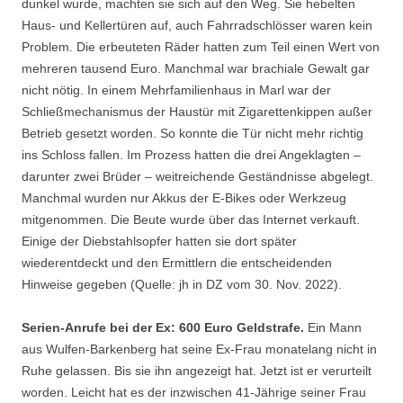
dunkel wurde, machten sie sich auf den Weg. Sie hebelten
Haus- und Kellertüren auf, auch Fahrradschlösser waren kein
Problem. Die erbeuteten Räder hatten zum Teil einen Wert von
mehreren tausend Euro. Manchmal war brachiale Gewalt gar
nicht nötig. In einem Mehrfamilienhaus in Marl war der
Schließmechanismus der Haustür mit Zigarettenkippen außer
Betrieb gesetzt worden. So konnte die Tür nicht mehr richtig
ins Schloss fallen. Im Prozess hatten die drei Angeklagten –
darunter zwei Brüder – weitreichende Geständnisse abgelegt.
Manchmal wurden nur Akkus der E-Bikes oder Werkzeug
mitgenommen. Die Beute wurde über das Internet verkauft.
Einige der Diebstahlsopfer hatten sie dort später
wiederentdeckt und den Ermittlern die entscheidenden
Hinweise gegeben (Quelle: jh in DZ vom 30. Nov. 2022).
Serien-Anrufe bei der Ex: 600 Euro Geldstrafe.
Ein Mann
aus Wulfen-Barkenberg hat seine Ex-Frau monatelang nicht in
Ruhe gelassen. Bis sie ihn angezeigt hat. Jetzt ist er verurteilt
worden. Leicht hat es der inzwischen 41-Jährige seiner Frau