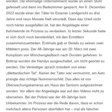
worden. Die ehemalige Unternehmerin wurde an einen Stuhl
gefesselt und dann ins Badezimmer gesperrt. Am 6. Dezember
2022 wurde einer der Täter im Essener Landgericht zu drei
Jahre und neun Monate Haft verurteilt. Dass das Urteil nicht
noch härter ausgefallen ist, hat der Angeklagte einer
Kehrtwende im Prozess zu verdanken. In letzter Sekunde hatte
er sich doch noch bereiterklärt, mit den Ermittlern
zusammenzuarbeiten. Erstmals gab er Details zu seinen zwei
Mittätern preis. Der 48-Jährige war am 20. März mit zwei
Komplizen von Mönchengladbach nach Dorsten gefahren. In
Bottrop wurden die Handys ausgeschaltet, um nicht geortet zu
werden. Der Verteidiger sprach trotzdem von einer
„dilettantischen Tat“. Keiner der Täter war vermummt, am Auto
prangte das richtige Nummernschild. Das alles ist von
Überwachungskameras am Haus der Seniorin aufgezeichnet
worden. Vor allem der Angeklagte war auf den Videos nicht zu
übersehen. Bei der Polizei war der 48-Jährige kein
Unbekannter. Im Prozess war die Rede davon, dass er schon
mehrfach ältere Personen überfallen hat – mal als falscher