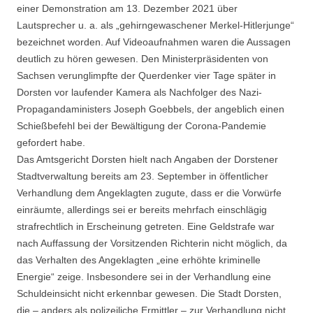
einer Demonstration am 13. Dezember 2021 über
Lautsprecher u. a. als „gehirngewaschener Merkel-Hitlerjunge“
bezeichnet worden. Auf Videoaufnahmen waren die Aussagen
deutlich zu hören gewesen. Den Ministerpräsidenten von
Sachsen verunglimpfte der Querdenker vier Tage später in
Dorsten vor laufender Kamera als Nachfolger des Nazi-
Propagandaministers Joseph Goebbels, der angeblich einen
Schießbefehl bei der Bewältigung der Corona-Pandemie
gefordert habe.
Das Amtsgericht Dorsten hielt nach Angaben der Dorstener
Stadtverwaltung bereits am 23. September in öffentlicher
Verhandlung dem Angeklagten zugute, dass er die Vorwürfe
einräumte, allerdings sei er bereits mehrfach einschlägig
strafrechtlich in Erscheinung getreten. Eine Geldstrafe war
nach Auffassung der Vorsitzenden Richterin nicht möglich, da
das Verhalten des Angeklagten „eine erhöhte kriminelle
Energie“ zeige. Insbesondere sei in der Verhandlung eine
Schuldeinsicht nicht erkennbar gewesen. Die Stadt Dorsten,
die – anders als polizeiliche Ermittler – zur Verhandlung nicht