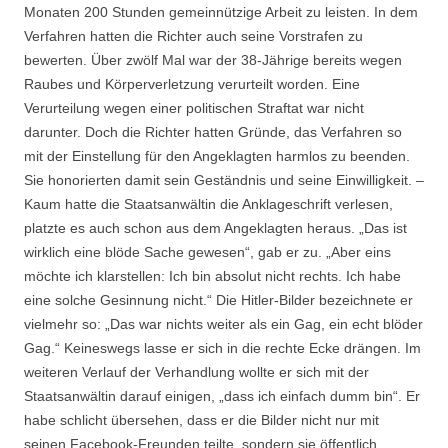
Monaten 200 Stunden gemeinnützige Arbeit zu leisten. In dem
Verfahren hatten die Richter auch seine Vorstrafen zu
bewerten. Über zwölf Mal war der 38-Jährige bereits wegen
Raubes und Körperverletzung verurteilt worden. Eine
Verurteilung wegen einer politischen Straftat war nicht
darunter. Doch die Richter hatten Gründe, das Verfahren so
mit der Einstellung für den Angeklagten harmlos zu beenden.
Sie honorierten damit sein Geständnis und seine Einwilligkeit. –
Kaum hatte die Staatsanwältin die Anklageschrift verlesen,
platzte es auch schon aus dem Angeklagten heraus. „Das ist
wirklich eine blöde Sache gewesen“, gab er zu. „Aber eins
möchte ich klarstellen: Ich bin absolut nicht rechts. Ich habe
eine solche Gesinnung nicht.“ Die Hitler-Bilder bezeichnete er
vielmehr so: „Das war nichts weiter als ein Gag, ein echt blöder
Gag.“ Keineswegs lasse er sich in die rechte Ecke drängen. Im
weiteren Verlauf der Verhandlung wollte er sich mit der
Staatsanwältin darauf einigen, „dass ich einfach dumm bin“. Er
habe schlicht übersehen, dass er die Bilder nicht nur mit
seinen Facebook-Freunden teilte, sondern sie öffentlich