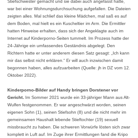
Stiefschwester gemacht und sie dabei auch angefasst hatte,
war bei einer Wohnungsdurchsuchung aufgefallen. Die Dateien
zeigten alles. Mal schlief das kleine Mädchen, mal saß es auf
dem Boden, mal hielt es ein Kuscheltier im Arm. Die Ermittler
hatten Hinweise erhalten, dass sich der Angeklagte auch im
Internet auf Kinderporno-Seiten tummelt. Im Prozess hatte der
24-Jährige ein umfassendes Geständnis abgelegt. Den
Richtern hatte er unter anderem diesen Satz gesagt: „Ich kann
mir das selbst nicht erklären.“ Er will auch inzwischen damit
begonnen haben, alles aufzuarbeiten (Quelle: jh in DZ vom 12.
Oktober 2022).
Kinderporno-Bilder auf Handy bringen Dorstener vor
Gericht.
Im Sommer 2021 wurde ein 33-jähriger Mann aus Alt-
Wulfen festgenommen. Er war angeschwärzt worden, seinen
eigenen Sohn (1), seinen Stiefsohn (8) und die nicht mehr im
gemeinsamen Haushalt lebende Stieftochter (19) sexuell
missbraucht zu haben. Die schweren Vorwürfe lösten sich zwar
komplett in Luft auf. Im Zuge ihrer Ermittlungen fand die Kripo