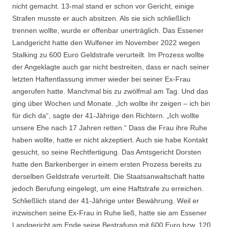
nicht gemacht. 13-mal stand er schon vor Gericht, einige
Strafen musste er auch absitzen. Als sie sich schließlich
trennen wollte, wurde er offenbar unerträglich. Das Essener
Landgericht hatte den Wulfener im November 2022 wegen
Stalking zu 600 Euro Geldstrafe verurteilt. Im Prozess wollte
der Angeklagte auch gar nicht bestreiten, dass er nach seiner
letzten Haftentlassung immer wieder bei seiner Ex-Frau
angerufen hatte. Manchmal bis zu zwölfmal am Tag. Und das
ging über Wochen und Monate. „Ich wollte ihr zeigen – ich bin
für dich da“, sagte der 41-Jährige den Richtern. „Ich wollte
unsere Ehe nach 17 Jahren retten.“ Dass die Frau ihre Ruhe
haben wollte, hatte er nicht akzeptiert. Auch sie habe Kontakt
gesucht, so seine Rechtfertigung. Das Amtsgericht Dorsten
hatte den Barkenberger in einem ersten Prozess bereits zu
derselben Geldstrafe verurteilt. Die Staatsanwaltschaft hatte
jedoch Berufung eingelegt, um eine Haftstrafe zu erreichen.
Schließlich stand der 41-Jährige unter Bewährung. Weil er
inzwischen seine Ex-Frau in Ruhe ließ, hatte sie am Essener
Landgericht am Ende seine Bestrafung mit 600 Euro bzw. 120