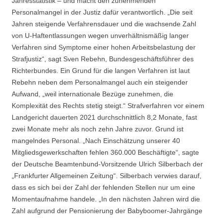
Jahresstatistik – und macht den zunehmenden
Personalmangel in der Justiz dafür verantwortlich. „Die seit
Jahren steigende Verfahrensdauer und die wachsende Zahl
von U-Haftentlassungen wegen unverhältnismäßig langer
Verfahren sind Symptome einer hohen Arbeitsbelastung der
Strafjustiz“, sagt Sven Rebehn, Bundesgeschäftsführer des
Richterbundes. Ein Grund für die langen Verfahren ist laut
Rebehn neben dem Personalmangel auch ein steigender
Aufwand, „weil internationale Bezüge zunehmen, die
Komplexität des Rechts stetig steigt.“ Strafverfahren vor einem
Landgericht dauerten 2021 durchschnittlich 8,2 Monate, fast
zwei Monate mehr als noch zehn Jahre zuvor. Grund ist
mangelndes Personal. „Nach Einschätzung unserer 40
Mitgliedsgewerkschaften fehlen 360.000 Beschäftigte“, sagte
der Deutsche Beamtenbund-Vorsitzende Ulrich Silberbach der
„Frankfurter Allgemeinen Zeitung“. Silberbach verwies darauf,
dass es sich bei der Zahl der fehlenden Stellen nur um eine
Momentaufnahme handele. „In den nächsten Jahren wird die
Zahl aufgrund der Pensionierung der Babyboomer-Jahrgänge