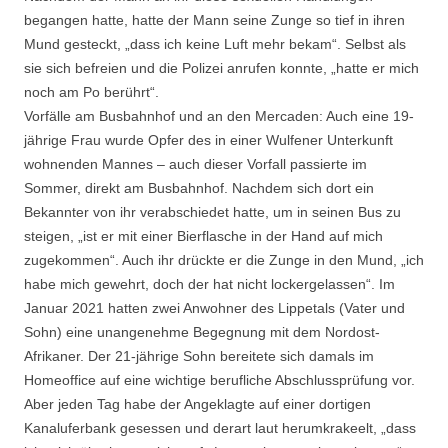
begangen hatte, hatte der Mann seine Zunge so tief in ihren
Mund gesteckt, „dass ich keine Luft mehr bekam“. Selbst als
sie sich befreien und die Polizei anrufen konnte, „hatte er mich
noch am Po berührt“.
Vorfälle am Busbahnhof und an den Mercaden: Auch eine 19-
jährige Frau wurde Opfer des in einer Wulfener Unterkunft
wohnenden Mannes – auch dieser Vorfall passierte im
Sommer, direkt am Busbahnhof. Nachdem sich dort ein
Bekannter von ihr verabschiedet hatte, um in seinen Bus zu
steigen, „ist er mit einer Bierflasche in der Hand auf mich
zugekommen“. Auch ihr drückte er die Zunge in den Mund, „ich
habe mich gewehrt, doch der hat nicht lockergelassen“. Im
Januar 2021 hatten zwei Anwohner des Lippetals (Vater und
Sohn) eine unangenehme Begegnung mit dem Nordost-
Afrikaner. Der 21-jährige Sohn bereitete sich damals im
Homeoffice auf eine wichtige berufliche Abschlussprüfung vor.
Aber jeden Tag habe der Angeklagte auf einer dortigen
Kanaluferbank gesessen und derart laut herumkrakeelt, „dass