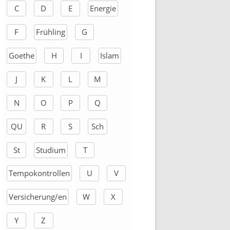
C
D
E
Energie
c
h
F
Frühling
G
:
Goethe
H
I
Islam
J
K
L
M
N
O
P
Q
QU
R
S
Sch
St
Studium
T
Tempokontrollen
U
V
Versicherung/en
W
X
Y
Z