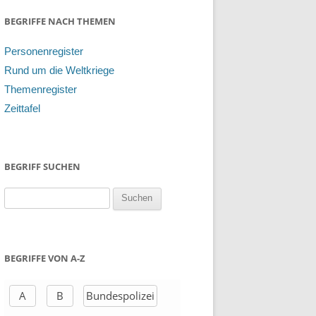
BEGRIFFE NACH THEMEN
Personenregister
Rund um die Weltkriege
Themenregister
Zeittafel
BEGRIFF SUCHEN
S
u
c
h
BEGRIFFE VON A-Z
e
n
A
B
Bundespolizei
a