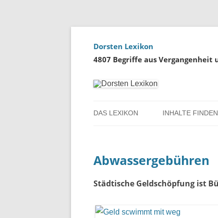
Dorsten Lexikon
4807 Begriffe aus Vergangenheit
DAS LEXIKON
INHALTE FINDEN
ÜBER DORSTEN
BENUTZERHINW
Abwassergebühren
ÜBER DAS PROJEKT
PERSONENREG
RUND UM DIE 
Städtische Geldschöpfung ist Bü
THEMENREGIS