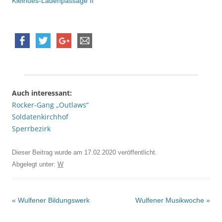
Kleihues-Ladenpassage II
Auch interessant:
Rocker-Gang „Outlaws“
Soldatenkirchhof
Sperrbezirk
Dieser Beitrag wurde am
17.02.2020
veröffentlicht.
Abgelegt unter:
W
Beitrags-
«
Wulfener Bildungswerk
Wulfener Musikwoche
»
Navigation