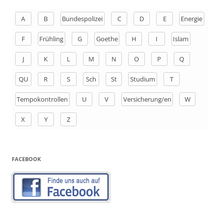
e
n
A
B
Bundespolizei
C
D
E
Energie
a
F
Frühling
G
Goethe
H
I
Islam
c
h
J
K
L
M
N
O
P
Q
:
QU
R
S
Sch
St
Studium
T
Tempokontrollen
U
V
Versicherung/en
W
X
Y
Z
FACEBOOK