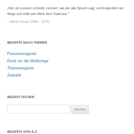
„Wer ein Lexikon schreibt, zimmert, wie der alte Spruch sagt, recht eigentlich am
Wege und stellt sein Werk dem Tadel aus.“
– Moritz Haupt (1808 – 1874)
BEGRIFFE NACH THEMEN
Personenregister
Rund um die Weltkriege
Themenregister
Zeittafel
BEGRIFF SUCHEN
S
u
c
h
BEGRIFFE VON A-Z