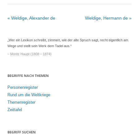
Beitrags-
«
Weldige, Alexander de
Weldige, Hermann de
»
Navigation
„Wer ein Lexikon schreibt, zimmert, wie der alte Spruch sagt, recht eigentlich am
Wege und stellt sein Werk dem Tadel aus.“
– Moritz Haupt (1808 – 1874)
BEGRIFFE NACH THEMEN
Personenregister
Rund um die Weltkriege
Themenregister
Zeittafel
BEGRIFF SUCHEN