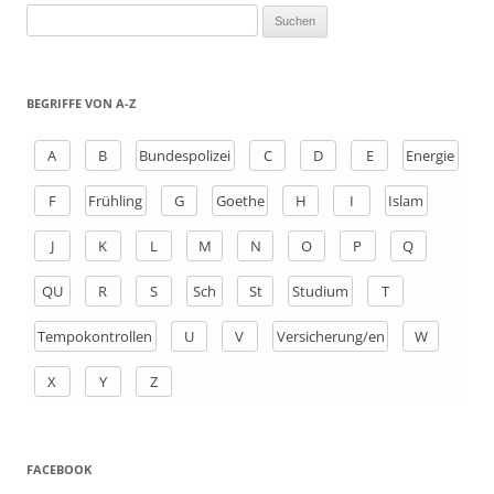
S
u
c
h
BEGRIFFE VON A-Z
e
n
A
B
Bundespolizei
C
D
E
Energie
a
F
Frühling
G
Goethe
H
I
Islam
c
h
J
K
L
M
N
O
P
Q
:
QU
R
S
Sch
St
Studium
T
Tempokontrollen
U
V
Versicherung/en
W
X
Y
Z
FACEBOOK