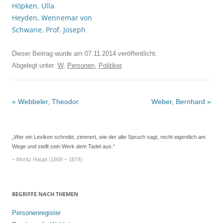
Höpken, Ulla
Heyden, Wennemar von
Schwane, Prof. Joseph
Dieser Beitrag wurde am
07.11.2014
veröffentlicht.
Abgelegt unter:
W
,
Personen
,
Politiker
Beitrags-
«
Webbeler, Theodor
Weber, Bernhard
»
Navigation
„Wer ein Lexikon schreibt, zimmert, wie der alte Spruch sagt, recht eigentlich am
Wege und stellt sein Werk dem Tadel aus.“
– Moritz Haupt (1808 – 1874)
BEGRIFFE NACH THEMEN
Personenregister