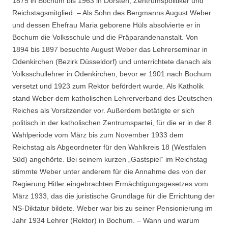
1875 in Bochum bis 1963 in Dorsten; Zentrumspolitiker und
Reichstagsmitglied. – Als Sohn des Bergmanns August Weber
und dessen Ehefrau Maria geborene Hüls absolvierte er in
Bochum die Volksschule und die Präparandenanstalt. Von
1894 bis 1897 besuchte August Weber das Lehrerseminar in
Odenkirchen (Bezirk Düsseldorf) und unterrichtete danach als
Volksschullehrer in Odenkirchen, bevor er 1901 nach Bochum
versetzt und 1923 zum Rektor befördert wurde. Als Katholik
stand Weber dem katholischen Lehrerverband des Deutschen
Reiches als Vorsitzender vor. Außerdem betätigte er sich
politisch in der katholischen Zentrumspartei, für die er in der 8.
Wahlperiode vom März bis zum November 1933 dem
Reichstag als Abgeordneter für den Wahlkreis 18 (Westfalen
Süd) angehörte. Bei seinem kurzen „Gastspiel“ im Reichstag
stimmte Weber unter anderem für die Annahme des von der
Regierung Hitler eingebrachten Ermächtigungsgesetzes vom
März 1933, das die juristische Grundlage für die Errichtung der
NS-Diktatur bildete. Weber war bis zu seiner Pensionierung im
Jahr 1934 Lehrer (Rektor) in Bochum. – Wann und warum