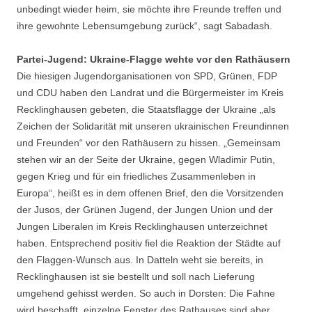
unbedingt wieder heim, sie möchte ihre Freunde treffen und
ihre gewohnte Lebensumgebung zurück“, sagt Sabadash.
Partei-Jugend: Ukraine-Flagge wehte vor den Rathäusern
Die hiesigen Jugendorganisationen von SPD, Grünen, FDP
und CDU haben den Landrat und die Bürgermeister im Kreis
Recklinghausen gebeten, die Staatsflagge der Ukraine „als
Zeichen der Solidarität mit unseren ukrainischen Freundinnen
und Freunden“ vor den Rathäusern zu hissen. „Gemeinsam
stehen wir an der Seite der Ukraine, gegen Wladimir Putin,
gegen Krieg und für ein friedliches Zusammenleben in
Europa“, heißt es in dem offenen Brief, den die Vorsitzenden
der Jusos, der Grünen Jugend, der Jungen Union und der
Jungen Liberalen im Kreis Recklinghausen unterzeichnet
haben. Entsprechend positiv fiel die Reaktion der Städte auf
den Flaggen-Wunsch aus. In Datteln weht sie bereits, in
Recklinghausen ist sie bestellt und soll nach Lieferung
umgehend gehisst werden. So auch in Dorsten: Die Fahne
wird beschafft, einzelne Fenster des Rathauses sind aber