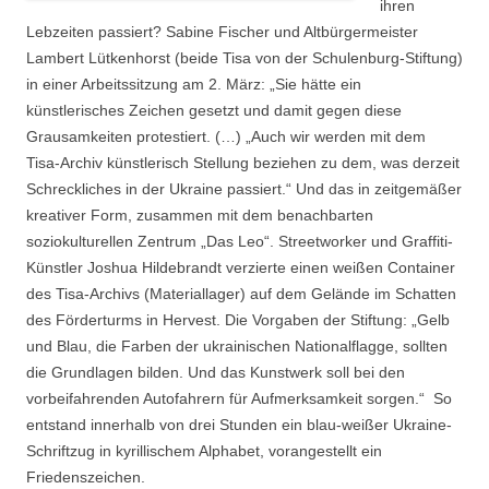
ihren
Lebzeiten passiert? Sabine Fischer und Altbürgermeister
Lambert Lütkenhorst (beide Tisa von der Schulenburg-Stiftung)
in einer Arbeitssitzung am 2. März: „Sie hätte ein
künstlerisches Zeichen gesetzt und damit gegen diese
Grausamkeiten protestiert. (…) „Auch wir werden mit dem
Tisa-Archiv künstlerisch Stellung beziehen zu dem, was derzeit
Schreckliches in der Ukraine passiert.“ Und das in zeitgemäßer
kreativer Form, zusammen mit dem benachbarten
soziokulturellen Zentrum „Das Leo“. Streetworker und Graffiti-
Künstler Joshua Hildebrandt verzierte einen weißen Container
des Tisa-Archivs (Materiallager) auf dem Gelände im Schatten
des Förderturms in Hervest. Die Vorgaben der Stiftung: „Gelb
und Blau, die Farben der ukrainischen Nationalflagge, sollten
die Grundlagen bilden. Und das Kunstwerk soll bei den
vorbeifahrenden Autofahrern für Aufmerksamkeit sorgen.“ So
entstand innerhalb von drei Stunden ein blau-weißer Ukraine-
Schriftzug in kyrillischem Alphabet, vorangestellt ein
Friedenszeichen.