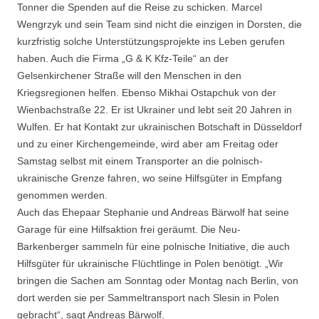
Tonner die Spenden auf die Reise zu schicken. Marcel
Wengrzyk und sein Team sind nicht die einzigen in Dorsten, die
kurzfristig solche Unterstützungsprojekte ins Leben gerufen
haben. Auch die Firma „G & K Kfz-Teile“ an der
Gelsenkirchener Straße will den Menschen in den
Kriegsregionen helfen. Ebenso Mikhai Ostapchuk von der
Wienbachstraße 22. Er ist Ukrainer und lebt seit 20 Jahren in
Wulfen. Er hat Kontakt zur ukrainischen Botschaft in Düsseldorf
und zu einer Kirchengemeinde, wird aber am Freitag oder
Samstag selbst mit einem Transporter an die polnisch-
ukrainische Grenze fahren, wo seine Hilfsgüter in Empfang
genommen werden.
Auch das Ehepaar Stephanie und Andreas Bärwolf hat seine
Garage für eine Hilfsaktion frei geräumt. Die Neu-
Barkenberger sammeln für eine polnische Initiative, die auch
Hilfsgüter für ukrainische Flüchtlinge in Polen benötigt. „Wir
bringen die Sachen am Sonntag oder Montag nach Berlin, von
dort werden sie per Sammeltransport nach Slesin in Polen
gebracht“, sagt Andreas Bärwolf.